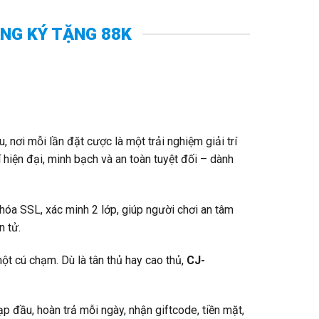
ĂNG KÝ TẶNG 88K
nơi mỗi lần đặt cược là một trải nghiệm giải trí
rí hiện đại, minh bạch và an toàn tuyệt đối – dành
hóa SSL, xác minh 2 lớp, giúp người chơi an tâm
n tử.
một cú chạm. Dù là tân thủ hay cao thủ,
CJ-
p đầu, hoàn trả mỗi ngày, nhận giftcode, tiền mặt,