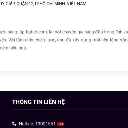
UY GIÁP, QUẬN 12,TP.HỒ CHÍ MINH, VIỆT NAM
 sáng lập Kubet.com, là một chuyên gia hàng đầu trong lĩnh vự
 tuyến. Với tầm nhìn chiến lược, ông đã xây dựng một nền tảng 
hiệm hiệu quả.
THÔNG TIN LIÊN HỆ
Hotline: 19001551