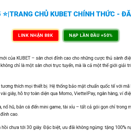
 ⭐️|TRANG CHỦ KUBET CHÍNH THỨC - Đ
LINK NHẬN 88K
NẠP LẦN ĐẦU +50%
mới của KUBET – sân chơi đỉnh cao cho những cược thủ sành điệu, 
5
không chỉ là một sân chơi trực tuyến, mà là cả một thế giới giải t
tương thích mọi thiết bị. Hệ thống bảo mật chuẩn quốc tế với mã 
g vài giây, hỗ trợ toàn diện qua Momo, ViettelPay, ngân hàng, ví điệ
, nổ hũ, bắn cá đến mini game, tài xỉu – tất cả gói gọn chỉ trong 
đỉnh cao.
 hồi chưa tới 30 giây. Đặc biệt, ưu đãi không ngừng: tặng 100% nạ