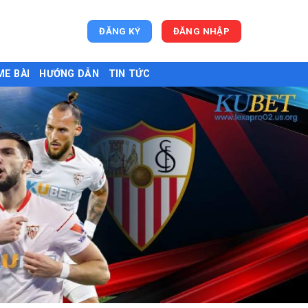
ĐĂNG KÝ
ĐĂNG NHẬP
E BÀI
HƯỚNG DẪN
TIN TỨC