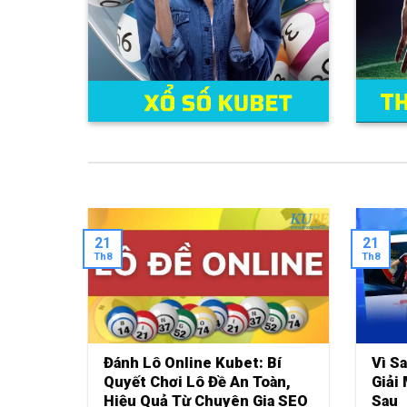
21
21
Th8
Th8
 –
Đánh Lô Online Kubet: Bí
Vì S
n Ăn
Quyết Chơi Lô Đề An Toàn,
Giải
Hiệu Quả Từ Chuyên Gia SEO
Sau