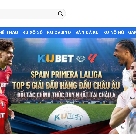
HỂ THAO
KU XỔ SỐ
KU CASINO
BẮN CÁ KU
KU NỔ HŨ
GAM