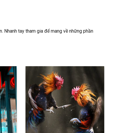
ên. Nhanh tay tham gia để mang về những phần