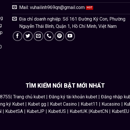
Mail:
vuhailinh969qn@gmail.com
ng
Địa chỉ doanh nghiệp: Số 161 Đường Ký Con, Phường
g
Nguyễn Thái Bình, Quận 1, Hồ Chí Minh, Việt Nam
ấp
0
TÌM KIẾM NỔI BẬT MỚI NHẤT
755| Trang chủ kubet | Đăng ký tài khoản kubet | Đăng nhập ku
Đăng ký Kubet | Kubet gg | Kubet Casino | Kubet11 | Kucasino | K
| KubetSA | KubetJP | KubetUS | KubetUK |KubetCN | KubetEU