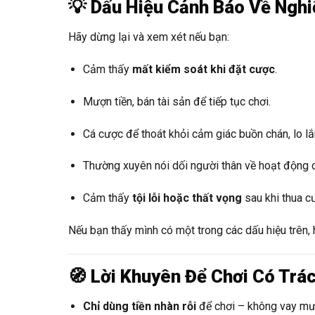
💡 Dấu Hiệu Cảnh Báo Về Ngh
Hãy dừng lại và xem xét nếu bạn:
Cảm thấy
mất kiểm soát khi đặt cược
.
Mượn tiền, bán tài sản để tiếp tục chơi.
Cá cược để thoát khỏi cảm giác buồn chán, lo l
Thường xuyên nói dối người thân về hoạt động 
Cảm thấy
tội lỗi hoặc thất vọng
sau khi thua c
Nếu bạn thấy mình có một trong các dấu hiệu trên,
🧭 Lời Khuyên Để Chơi Có Trá
Chỉ dùng tiền nhàn rỗi
để chơi – không vay mượ