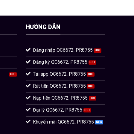
HƯỚNG DẪN
Đăng nhập QC6672, PR8755
Đăng ký QC6672, PR8755
Tải app QC6672, PR8755
Rút tiền QC6672, PR8755
Nạp tiền QC6672, PR8755
Đại lý QC6672, PR8755
Khuyến mãi QC6672, PR8755