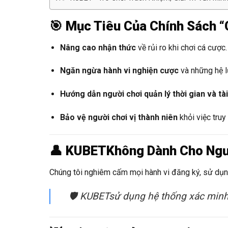
🎯 Mục Tiêu Của Chính Sách “
Nâng cao nhận thức
về rủi ro khi chơi cá cược.
Ngăn ngừa hành vi nghiện cược
và những hệ l
Hướng dẫn người chơi quản lý thời gian và tài
Bảo vệ người chơi vị thành niên
khỏi việc truy
👤 KUBETKhông Dành Cho Ngườ
Chúng tôi nghiêm cấm mọi hành vi đăng ký, sử dụn
🛡 KUBETsử dụng hệ thống xác minh 