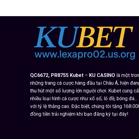
QC6672, PR8755
Kubet
–
KU CASINO
là một tro
những trang cá cược hàng đầu tại Châu Á, hiện đan
thu hút một số lượng lớn người chơi. Kubet cung c
nhiều loại hình cá cược như xổ số, lô đề, bóng đá...
với tỷ lệ thắng cao. Đặc biệt, chúng tôi tặng 168.00
đồng tiền trải nghiệm khi bạn đăng ký tại đây!