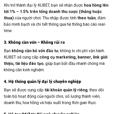
Khi trở thành đại lý KUBET, bạn sẽ nhận được
hoa hồng lên
tới 1% – 1.5% trên tổng doanh thu cược (thắng hoặc
thua)
của người chơi. Thu nhập được tính
theo tuần
, đảm
bảo minh bạch và chi tiết thông qua hệ thống báo cáo real-
time.
3. Không cần vốn – Không rủi ro
Bạn
không cần bỏ vốn đầu tư
, không lo chi phí vận hành.
KUBET sẽ cung cấp
công cụ marketing, banner, link giới
thiệu, tài liệu đào tạo
, giúp bạn bắt đầu nhanh chóng mà
không cần kinh nghiệm.
4. Hệ thống quản lý đại lý chuyên nghiệp
Bạn sẽ được cung cấp
tài khoản quản lý riêng
, theo dõi
toàn bộ hoạt động của người chơi, số lượng thành viên,
doanh thu, hoa hồng và hiệu suất trong thời gian thực.