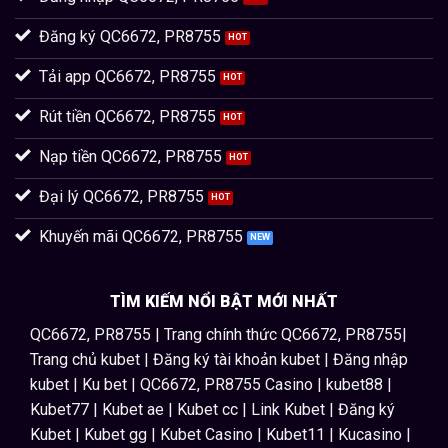
Đăng ký QC6672, PR8755
Tải app QC6672, PR8755
Rút tiền QC6672, PR8755
Nạp tiền QC6672, PR8755
Đại lý QC6672, PR8755
Khuyến mãi QC6672, PR8755
TÌM KIẾM NỔI BẬT MỚI NHẤT
QC6672, PR8755 | Trang chính thức QC6672, PR8755|
Trang chủ kubet | Đăng ký tài khoản kubet | Đăng nhập
kubet | Ku bet | QC6672, PR8755 Casino | kubet88 |
Kubet77 | Kubet ae | Kubet cc | Link Kubet | Đăng ký
Kubet | Kubet gg | Kubet Casino | Kubet11 | Kucasino |