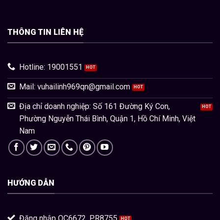
THÔNG TIN LIÊN HỆ
Hotline: 19001551
Mail:
vuhailinh969qn@gmail.com
Địa chỉ doanh nghiệp: Số 161 Đường Ký Con,
Phường Nguyễn Thái Bình, Quận 1, Hồ Chí Minh, Việt
Nam
HƯỚNG DẪN
Đăng nhập QC6672, PR8755