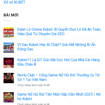
Xổ số KUBET
BÀI MỚI
Đánh Lô Online Kubet: Bí Quyết Chơi Lô Đề An Toàn,
Hiệu Quả Từ Chuyên Gia SEO
Vì Sao Kubet Hay Bị Chặn? Giải Mã Những Bí Ẩn
Đằng Sau
Kubet11 Là Gì? Giải Mã Sức Hút Của Nhà Cái Hàng
Đầu Châu Á
NoHu Club – Cổng Game Nổ Hũ Đổi Thưởng Uy Tín
Số 1 Tại Việt Nam
ở
Chức năng bình luận bị tắt
NoHu
Club
Game Nổ Hũ Rút Tiền Mặt Hấp Dẫn Nhất 2025 | Nổ
–
hũ Kubet
Cổng
ở
Chức năng bình luận bị tắt
Game