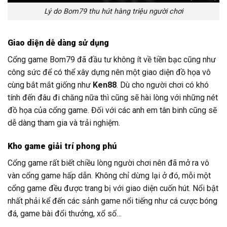
Lý do Bom79 thu hút hàng triệu người chơi
Giao diện dễ dàng sử dụng
Cổng game Bom79 đã đầu tư không ít về tiền bạc cũng như
công sức để có thể xây dựng nên một giao diện đồ họa vô
cùng bắt mắt giống như
Ken88
. Dù cho người chơi có khó
tính đến đâu đi chăng nữa thì cũng sẽ hài lòng với những nét
đồ họa của cổng game. Đối với các anh em tân binh cũng sẽ
dễ dàng tham gia và trải nghiệm.
Kho game giải trí phong phú
Cổng game rất biết chiều lòng người chơi nên đã mở ra vô
vàn cổng game hấp dẫn. Không chỉ dừng lại ở đó, mỗi một
cổng game đều được trang bị với giao diện cuốn hút. Nổi bật
nhất phải kể đến các sảnh game nổi tiếng như cá cược bóng
đá, game bài đổi thưởng, xổ số…