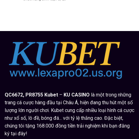
Game
Nổ
Nổ
Hũ
Hũ
Đổi
Rút
Thưởng
Tiền
Uy
Mặt
Tín
Hấp
Số
Dẫn
1
Nhất
Tại
2025
Việt
|
Nam
Nổ
hũ
Kubet
QC6672, PR8755
Kubet
–
KU CASINO
là một trong những
trang cá cược hàng đầu tại Châu Á, hiện đang thu hút một số
lượng lớn người chơi. Kubet cung cấp nhiều loại hình cá cược
như xổ số, lô đề, bóng đá... với tỷ lệ thắng cao. Đặc biệt,
chúng tôi tặng 168.000 đồng tiền trải nghiệm khi bạn đăng
ký tại đây!