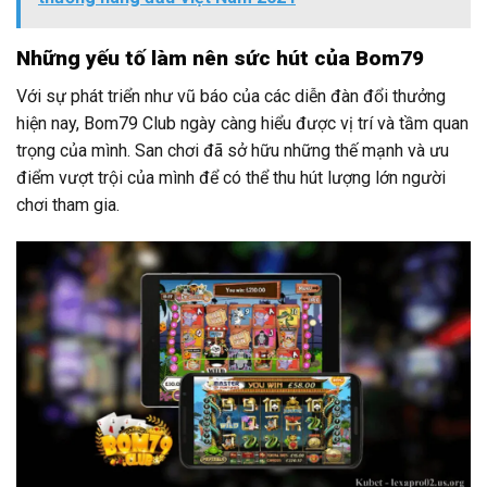
Những yếu tố làm nên sức hút của Bom79
Với sự phát triển như vũ báo của các diễn đàn đổi thưởng
hiện nay, Bom79 Club ngày càng hiểu được vị trí và tầm quan
trọng của mình. San chơi đã sở hữu những thế mạnh và ưu
điểm vượt trội của mình để có thể thu hút lượng lớn người
chơi tham gia.