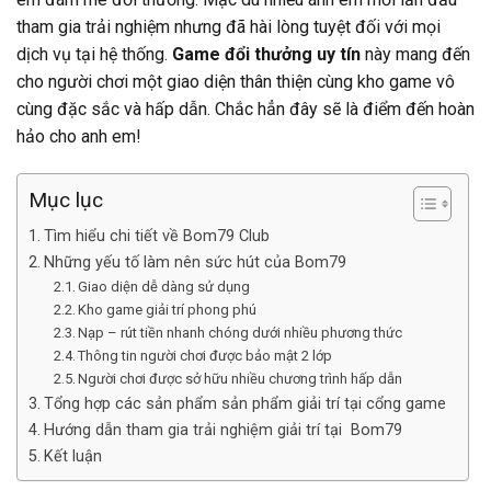
tham gia trải nghiệm nhưng đã hài lòng tuyệt đối với mọi
dịch vụ tại hệ thống.
Game đổi thưởng uy tín
này mang đến
cho người chơi một giao diện thân thiện cùng kho game vô
cùng đặc sắc và hấp dẫn. Chắc hẳn đây sẽ là điểm đến hoàn
hảo cho anh em!
Mục lục
Tìm hiểu chi tiết về Bom79 Club
Những yếu tố làm nên sức hút của Bom79
Giao diện dễ dàng sử dụng
Kho game giải trí phong phú
Nạp – rút tiền nhanh chóng dưới nhiều phương thức
Thông tin người chơi được bảo mật 2 lớp
Người chơi được sở hữu nhiều chương trình hấp dẫn
Tổng hợp các sản phẩm sản phẩm giải trí tại cổng game
Hướng dẫn tham gia trải nghiệm giải trí tại Bom79
Kết luận