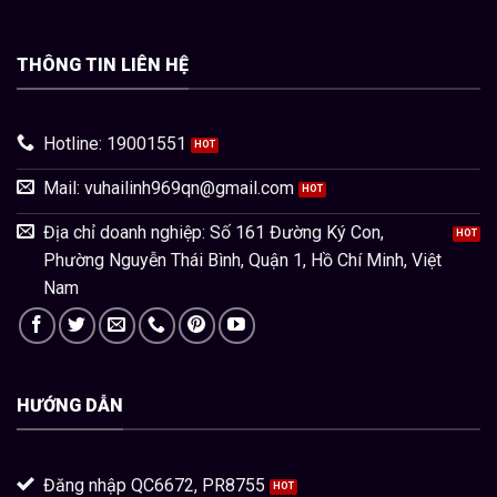
THÔNG TIN LIÊN HỆ
Hotline: 19001551
Mail:
vuhailinh969qn@gmail.com
Địa chỉ doanh nghiệp: Số 161 Đường Ký Con,
Phường Nguyễn Thái Bình, Quận 1, Hồ Chí Minh, Việt
Nam
HƯỚNG DẪN
Đăng nhập QC6672, PR8755