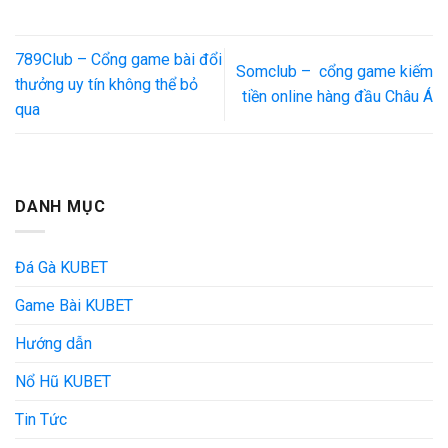
789Club – Cổng game bài đổi
Somclub – cổng game kiếm
thưởng uy tín không thể bỏ
tiền online hàng đầu Châu Á
qua
DANH MỤC
Đá Gà KUBET
Game Bài KUBET
Hướng dẫn
Nổ Hũ KUBET
Tin Tức