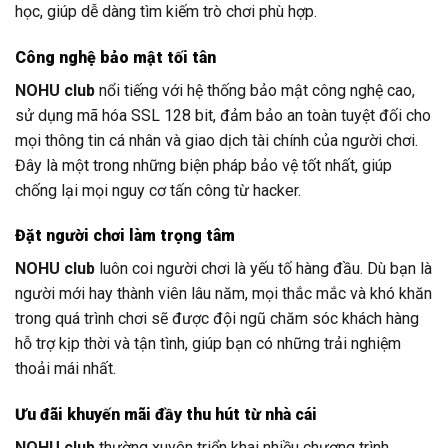
học, giúp dễ dàng tìm kiếm trò chơi phù hợp.
Công nghệ bảo mật tối tân
NOHU club
nổi tiếng với hệ thống bảo mật công nghệ cao,
sử dụng mã hóa SSL 128 bit, đảm bảo an toàn tuyệt đối cho
mọi thông tin cá nhân và giao dịch tài chính của người chơi.
Đây là một trong những biện pháp bảo vệ tốt nhất, giúp
chống lại mọi nguy cơ tấn công từ hacker.
Đặt người chơi làm trọng tâm
NOHU club
luôn coi người chơi là yếu tố hàng đầu. Dù bạn là
người mới hay thành viên lâu năm, mọi thắc mắc và khó khăn
trong quá trình chơi sẽ được đội ngũ chăm sóc khách hàng
hỗ trợ kịp thời và tận tình, giúp bạn có những trải nghiệm
thoải mái nhất.
Ưu đãi khuyến mãi đầy thu hút từ nhà cái
NOHU club
thường xuyên triển khai nhiều chương trình