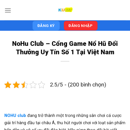
Skip
to
content
ĐĂNG KÝ
ĐĂNG NHẬP
NoHu Club – Cổng Game Nổ Hũ Đổi
Thưởng Uy Tín Số 1 Tại Việt Nam
2.5/5 - (200 bình chọn)
NOHU club
đang trở thành một trong những sân chơi cá cược
giải trí hàng đầu tại châu Á, thu hút người chơi với loạt sản phẩm