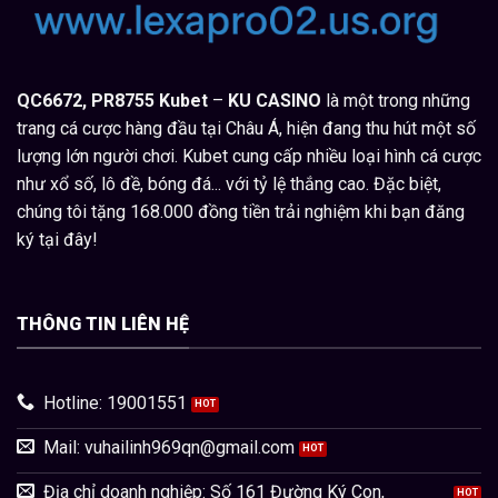
hũ
Kubet
QC6672, PR8755
Kubet
–
KU CASINO
là một trong những
trang cá cược hàng đầu tại Châu Á, hiện đang thu hút một số
lượng lớn người chơi. Kubet cung cấp nhiều loại hình cá cược
như xổ số, lô đề, bóng đá... với tỷ lệ thắng cao. Đặc biệt,
chúng tôi tặng 168.000 đồng tiền trải nghiệm khi bạn đăng
ký tại đây!
THÔNG TIN LIÊN HỆ
Hotline: 19001551
Mail:
vuhailinh969qn@gmail.com
Địa chỉ doanh nghiệp: Số 161 Đường Ký Con,