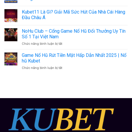
Kubet11 Là Gì? Giải Mã Sức Hút Của Nhà Cái Hàng
Đầu Châu Á
NoHu Club – Cổng Game Nổ Hũ Đổi Thưởng Uy Tín
Số 1 Tại Việt Nam
ở
Chức năng bình luận bị tắt
NoHu
Club
Game Nổ Hũ Rút Tiền Mặt Hấp Dẫn Nhất 2025 | Nổ
–
hũ Kubet
Cổng
ở
Chức năng bình luận bị tắt
Game
Game
Nổ
Nổ
Hũ
Hũ
Đổi
Rút
Thưởng
Tiền
Uy
Mặt
Tín
Hấp
Số
Dẫn
1
Nhất
Tại
2025
Việt
|
Nam
Nổ