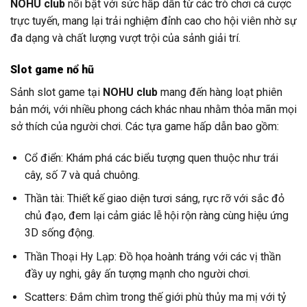
NOHU club
nổi bật với sức hấp dẫn từ các trò chơi cá cược
trực tuyến, mang lại trải nghiệm đỉnh cao cho hội viên nhờ sự
đa dạng và chất lượng vượt trội của sảnh giải trí.
Slot game nổ hũ
Sảnh slot game tại
NOHU club
mang đến hàng loạt phiên
bản mới, với nhiều phong cách khác nhau nhằm thỏa mãn mọi
sở thích của người chơi. Các tựa game hấp dẫn bao gồm:
Cổ điển: Khám phá các biểu tượng quen thuộc như trái
cây, số 7 và quả chuông.
Thần tài: Thiết kế giao diện tươi sáng, rực rỡ với sắc đỏ
chủ đạo, đem lại cảm giác lễ hội rộn ràng cùng hiệu ứng
3D sống động.
Thần Thoại Hy Lạp: Đồ họa hoành tráng với các vị thần
đầy uy nghi, gây ấn tượng mạnh cho người chơi.
Scatters: Đắm chìm trong thế giới phù thủy ma mị với tỷ