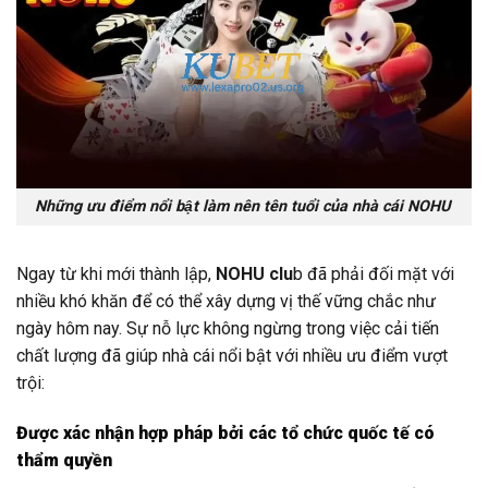
Những ưu điểm nổi bật làm nên tên tuổi của nhà cái NOHU
Ngay từ khi mới thành lập,
NOHU clu
b đã phải đối mặt với
nhiều khó khăn để có thể xây dựng vị thế vững chắc như
ngày hôm nay. Sự nỗ lực không ngừng trong việc cải tiến
chất lượng đã giúp nhà cái nổi bật với nhiều ưu điểm vượt
trội:
Được xác nhận hợp pháp bởi các tổ chức quốc tế có
thẩm quyền