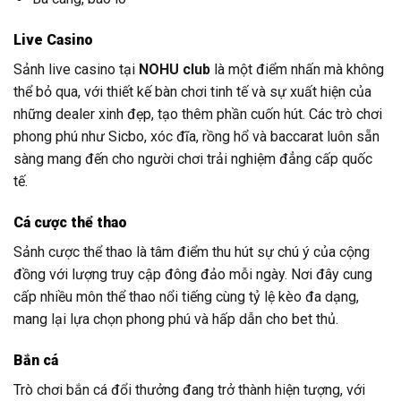
Live Casino
Sảnh live casino tại
NOHU club
là một điểm nhấn mà không
thể bỏ qua, với thiết kế bàn chơi tinh tế và sự xuất hiện của
những dealer xinh đẹp, tạo thêm phần cuốn hút. Các trò chơi
phong phú như Sicbo, xóc đĩa, rồng hổ và baccarat luôn sẵn
sàng mang đến cho người chơi trải nghiệm đẳng cấp quốc
tế.
Cá cược thể thao
Sảnh cược thể thao là tâm điểm thu hút sự chú ý của cộng
đồng với lượng truy cập đông đảo mỗi ngày. Nơi đây cung
cấp nhiều môn thể thao nổi tiếng cùng tỷ lệ kèo đa dạng,
mang lại lựa chọn phong phú và hấp dẫn cho bet thủ.
Bắn cá
Trò chơi bắn cá đổi thưởng đang trở thành hiện tượng, với