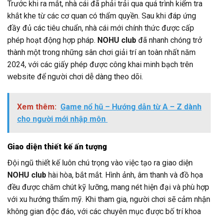
Trước khi ra mắt, nhà cái đã phải trải qua quá trình kiểm tra
khắt khe từ các cơ quan có thẩm quyền. Sau khi đáp ứng
đầy đủ các tiêu chuẩn, nhà cái mới chính thức được cấp
phép hoạt động hợp pháp.
NOHU club
đã nhanh chóng trở
thành một trong những sân chơi giải trí an toàn nhất năm
2024, với các giấy phép được công khai minh bạch trên
website để người chơi dễ dàng theo dõi.
Xem thêm:
Game nổ hũ – Hướng dẫn từ A – Z dành
cho người mới nhập môn
Giao diện thiết kế ấn tượng
Đội ngũ thiết kế luôn chú trọng vào việc tạo ra giao diện
NOHU club
hài hòa, bắt mắt. Hình ảnh, âm thanh và đồ họa
đều được chăm chút kỹ lưỡng, mang nét hiện đại và phù hợp
với xu hướng thẩm mỹ. Khi tham gia, người chơi sẽ cảm nhận
không gian độc đáo, với các chuyên mục được bố trí khoa