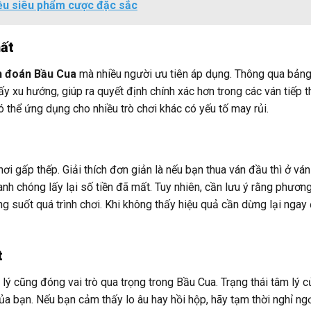
ều siêu phẩm cược đặc sắc
hất
h đoán Bầu Cua
mà nhiều người ưu tiên áp dụng. Thông qua bảng
y xu hướng, giúp ra quyết định chính xác hơn trong các ván tiếp t
thể ứng dụng cho nhiều trò chơi khác có yếu tố may rủi.
i gấp thếp. Giải thích đơn giản là nếu bạn thua ván đầu thì ở ván
nh chóng lấy lại số tiền đã mất. Tuy nhiên, cần lưu ý rằng phươn
ong suốt quá trình chơi. Khi không thấy hiệu quả cần dừng lại ngay
t
ý cũng đóng vai trò qua trọng trong Bầu Cua. Trạng thái tâm lý 
a bạn. Nếu bạn cảm thấy lo âu hay hồi hộp, hãy tạm thời nghỉ ng