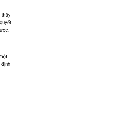
ẽ thấy
 quyết
cược.
 một
 định