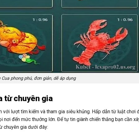
Cua phong phú, đơn giản, dễ áp dụng
 từ chuyên gia
với lượt tìm kiếm và tham gia siêu khủng. Hấp dẫn từ luật chơi 
mọi nơi đến mức thưởng lớn. Để tự tin giành chiến thắng bạn cần x
ừ chuyên gia dưới đây: