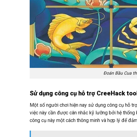
Đoán Bầu Cua the
Sử dụng công cụ hỗ trợ CreeHack too
Một số người chơi hiện nay sử dụng công cụ hỗ trợ
việc này cần được cân nhắc kỹ lưỡng bởi hệ thống
công cụ này một cách thông minh và hợp lý để đảm 