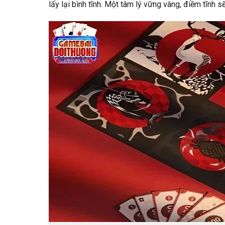
lấy lại bình tĩnh. Một tâm lý vững vàng, điềm tĩnh 