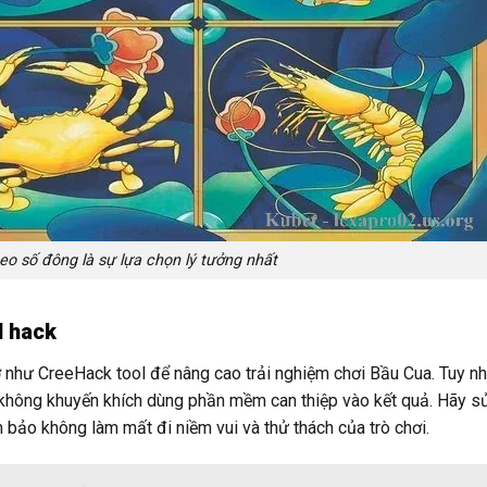
o số đông là sự lựa chọn lý tưởng nhất
l hack
 như CreeHack tool để nâng cao trải nghiệm chơi Bầu Cua. Tuy nh
 không khuyến khích dùng phần mềm can thiệp vào kết quả. Hãy s
bảo không làm mất đi niềm vui và thử thách của trò chơi.