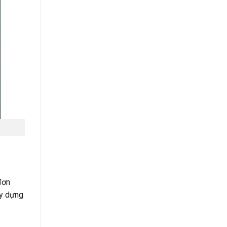
đơn
ây dựng