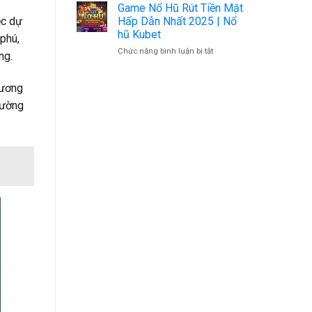
Club
Game Nổ Hũ Rút Tiền Mặt
–
Hấp Dẫn Nhất 2025 | Nổ
ệc dự
Cổng
hũ Kubet
phú,
Game
ở
Chức năng bình luận bị tắt
Nổ
êng.
Game
Hũ
Nổ
Đổi
hương
Hũ
Thưởng
Rút
Uy
hường
Tiền
Tín
Mặt
Số
Hấp
1
Dẫn
Tại
Nhất
Việt
2025
Nam
|
Nổ
hũ
Kubet