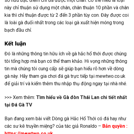
sở hữu đặc điểm chỉ đá được một chân. Có thể hiểu là loại
này chỉ thuận sử dụng một chân, chân thuận 10 phần và chân
kia thì chỉ thuận được từ 2 đến 3 phần tùy con. Đây được coi
là loài gà đuối nhất trong các loại gà xuất hiện móng trong
bạch đầu chỉ.
Kết luận
Đó là những thông tin hữu ích về gà hắc hổ thới được chúng
tôi tổng hợp mà bạn có thể tham khảo. Hi vọng những thông
tin mà chúng tôi cung cấp sẽ giúp bạn hiểu rõ hơn về dòng
gà này. Hãy tham gia chơi đá gà trực tiếp tại mewtwo.co.uk
để giải trí và kiếm thêm thu nhập thụ động ngay tại nhà nhé.
>>> Xem thêm:
Tìm hiểu về Gà đòn Thái Lan chi tiết nhất
tại Đá Gà TV
Bạn đang xem bài viết Dòng gà Hắc Hổ Thới có đá hay như
các sư kê truyền miệng? của tác giả Ronaldo –
Bản quyền :
https://mewtwo.co.uk