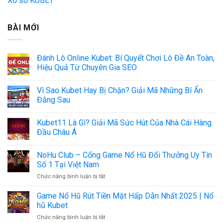
Xổ số KUBET
BÀI MỚI
Đánh Lô Online Kubet: Bí Quyết Chơi Lô Đề An Toàn,
Hiệu Quả Từ Chuyên Gia SEO
Vì Sao Kubet Hay Bị Chặn? Giải Mã Những Bí Ẩn
Đằng Sau
Kubet11 Là Gì? Giải Mã Sức Hút Của Nhà Cái Hàng
Đầu Châu Á
NoHu Club – Cổng Game Nổ Hũ Đổi Thưởng Uy Tín
Số 1 Tại Việt Nam
ở
Chức năng bình luận bị tắt
NoHu
Club
Game Nổ Hũ Rút Tiền Mặt Hấp Dẫn Nhất 2025 | Nổ
–
hũ Kubet
Cổng
ở
Chức năng bình luận bị tắt
Game