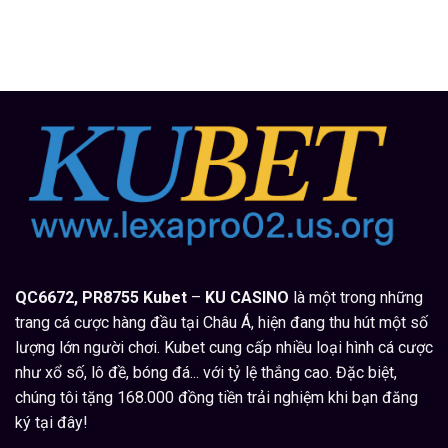
Game
Nổ
Nổ
Hũ
Hũ
Đổi
Rút
Thưởng
Tiền
Uy
Mặt
Tín
Hấp
Số
Dẫn
1
Nhất
Tại
2025
Việt
|
Nam
Nổ
hũ
Kubet
QC6672, PR8755
Kubet
–
KU CASINO
là một trong những
trang cá cược hàng đầu tại Châu Á, hiện đang thu hút một số
lượng lớn người chơi. Kubet cung cấp nhiều loại hình cá cược
như xổ số, lô đề, bóng đá... với tỷ lệ thắng cao. Đặc biệt,
chúng tôi tặng 168.000 đồng tiền trải nghiệm khi bạn đăng
ký tại đây!