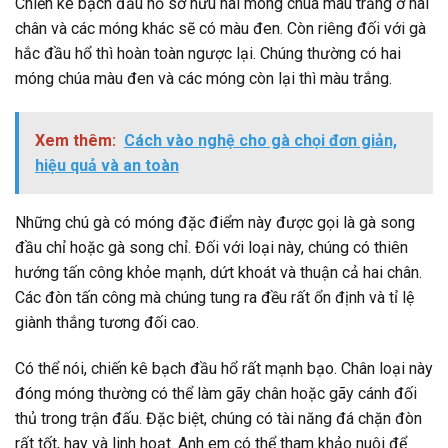
Chiến kê bạch đầu hổ sở hữu hai móng chúa màu trắng ở hai
chân và các móng khác sẽ có màu đen. Còn riêng đối với gà
hắc đầu hổ thì hoàn toàn ngược lại. Chúng thường có hai
móng chúa màu đen và các móng còn lại thì màu trắng.
Xem thêm:
Cách vào nghệ cho gà chọi đơn giản,
hiệu quả và an toàn
Những chú gà có móng đặc điểm này được gọi là gà song
đầu chỉ hoặc gà song chỉ. Đối với loại này, chúng có thiên
hướng tấn công khỏe mạnh, dứt khoát và thuận cả hai chân.
Các đòn tấn công mà chúng tung ra đều rất ổn định và tỉ lệ
giành thắng tương đối cao.
Có thể nói, chiến kê bạch đầu hổ rất mạnh bạo. Chân loại này
đóng móng thường có thể làm gãy chân hoặc gãy cánh đối
thủ trong trận đấu. Đặc biệt, chúng có tài năng đá chặn đòn
rất tốt, hay và linh hoạt. Anh em có thể tham khảo nuôi để