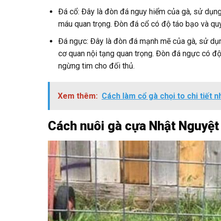
Đá cổ: Đây là đòn đá nguy hiểm của gà, sử dụn
máu quan trọng. Đòn đá cổ có độ táo bạo và quyế
Đá ngực: Đây là đòn đá mạnh mẽ của gà, sử dụn
cơ quan nội tạng quan trọng. Đòn đá ngực có độ
ngừng tim cho đối thủ.
Xem thêm:
Cách làm cổ gà chọi to chi tiết n
Cách nuôi gà cựa Nhật Nguyệt