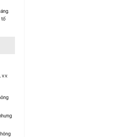
sáng.
 tố
v.v.
không
 nhưng
không