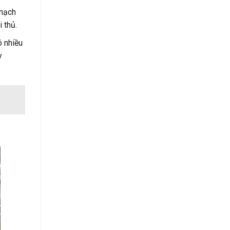
 mạch
 thủ.
ó nhiều
y