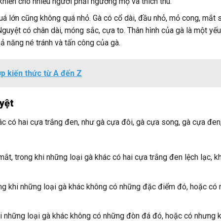
 khiến cho nhiều người phải ngưỡng mộ và thích thú.
quá lớn cũng không quá nhỏ. Gà có cổ dài, đầu nhỏ, mỏ cong, mắt 
Nguyệt có chân dài, móng sắc, cựa to. Thân hình của gà là một yếu
ả năng né tránh và tấn công của gà.
p kiến thức từ A đến Z
yệt
c có hai cựa trắng đen, như gà cựa đôi, gà cựa song, gà cựa đen, 
mắt, trong khi những loại gà khác có hai cựa trắng đen lệch lạc, 
ong khi những loại gà khác không có những đặc điểm đó, hoặc có
hi những loại gà khác không có những đòn đá đó, hoặc có nhưng 