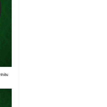
 nhiều