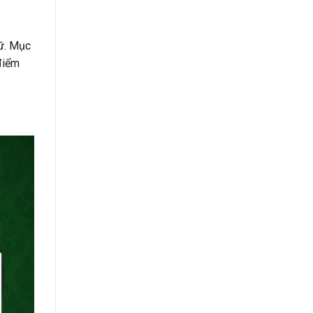
iữ. Mục
điểm