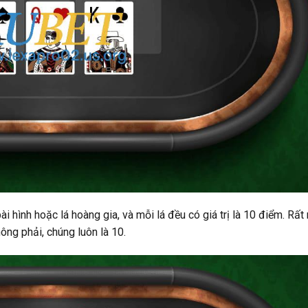
bài hình hoặc lá hoàng gia, và mỗi lá đều có giá trị là 10 điểm. Rất
ông phải, chúng luôn là 10.