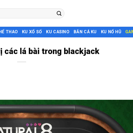
HỂ THAO
KU XỔ SỐ
KU CASINO
BẮN CÁ KU
KU NỔ HŨ
GAM
rị các lá bài trong blackjack