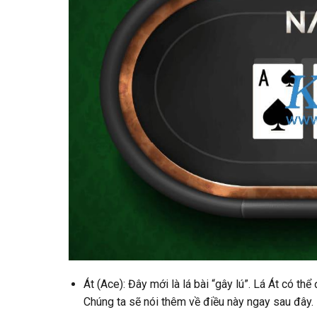
Át (Ace): Đây mới là lá bài “gây lú”. Lá Át có th
Chúng ta sẽ nói thêm về điều này ngay sau đây.