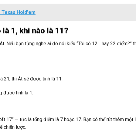
e Texas Hold'em
 là 1, khi nào là 11?
 Át. Nếu bạn từng nghe ai đó nói kiểu “Tôi có 12… hay 22 điểm?” t
 21, thì Át sẽ được tính là 11.
 được tính là 1.
oft 17” — tức là tổng điểm là 7 hoặc 17. Bạn có thể rút thêm một 
ế chiến lược.