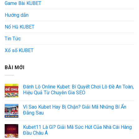
Game Bài KUBET
Hướng dẫn
Nổ Hũ KUBET
Tin Tức
Xổ số KUBET
BÀI MỚI
Đánh Lô Online Kubet: Bí Quyết Chơi Lô Đề An Toàn,
Hiệu Quả Từ Chuyên Gia SEO
Vì Sao Kubet Hay Bị Chặn? Giải Mã Những Bí Ẩn
Đằng Sau
Kubet11 Là Gì? Giải Mã Sức Hút Của Nhà Cái Hàng
Đầu Châu Á