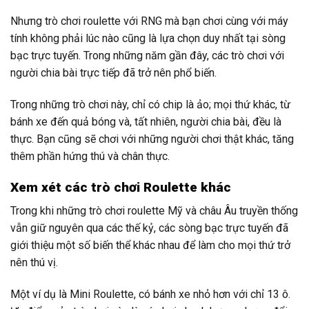
Nhưng trò chơi roulette với RNG mà bạn chơi cùng với máy
tính không phải lúc nào cũng là lựa chọn duy nhất tại sòng
bạc trực tuyến. Trong những năm gần đây, các trò chơi với
người chia bài trực tiếp đã trở nên phổ biến.
Trong những trò chơi này, chỉ có chip là ảo; mọi thứ khác, từ
bánh xe đến quả bóng và, tất nhiên, người chia bài, đều là
thực. Bạn cũng sẽ chơi với những người chơi thật khác, tăng
thêm phần hứng thú và chân thực.
Xem xét các trò chơi Roulette khác
Trong khi những trò chơi roulette Mỹ và châu Âu truyền thống
vẫn giữ nguyên qua các thế kỷ, các sòng bạc trực tuyến đã
giới thiệu một số biến thể khác nhau để làm cho mọi thứ trở
nên thú vị.
Một ví dụ là Mini Roulette, có bánh xe nhỏ hơn với chỉ 13 ô.