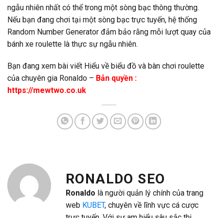
ngẫu nhiên nhất có thể trong một sòng bạc thông thường.
Nếu bạn đang chơi tại một sòng bạc trực tuyến, hệ thống
Random Number Generator đảm bảo rằng mỗi lượt quay của
bánh xe roulette là thực sự ngẫu nhiên.
Bạn đang xem bài viết Hiểu về biểu đồ và bàn chơi roulette
của chuyên gia Ronaldo –
Bản quyền :
https://mewtwo.co.uk
RONALDO SEO
Ronaldo
là người quản lý chính của trang
web
KUBET
, chuyên về lĩnh vực cá cược
trực tuyến. Với sự am hiểu sâu sắc thị