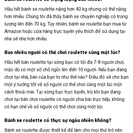
Hầu hết bánh xe roulette nặng hơn 40 kg nhưng có thể nặng
hơn nhiều. Chúng tôi đã thấy bánh xe chuyên nghiệp có trọng
lượng lên đến 70 kg. Tuy nhiên, bánh xe roulette bạn mua từ
Amazon hoặc cửa hàng trực tuyến yêu thích để sử dụng tại
nhà sẽ nhẹ hơn nhiều.
Bao nhiêu người có thể chơi roulette cùng một lúc?
Hầu hết bàn roulette tại sòng bạc có tối đa 7-8 người chơi,
mặc dù có một số chỗ ngồi lên đến 10 người. Nếu bạn đang
chơi tại nhà, bàn của bạn to như thế nào? Điều đó sẽ cho bạn
một ý tưởng tốt về số người có thể chơi cùng một lúc một
cách thoải mái. Tại sòng bạc trực tuyến, trừ khi bạn đang
chơi tại bàn chơi roulette có người chia bài trực tiếp, không
có hạn chế về số người có thể chơi cùng một lúc.
Bánh xe roulette có thực sự ngẫu nhiên không?
Bánh xe roulette được thiết kế để làm cho mọi thứ trở nên