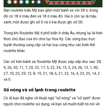
Bàn roulette kiểu Mỹ bao gồm một bánh xe với 38 ô, trong
đó có 18 ô màu đen và 18 ô màu đỏ. Hai ô còn lại là màu
xanh; một được ghi số 0 và ô kia được ghi số 00.
Trong khi Roulette Mỹ ít phổ biến ở châu Âu, nhưng lại là hình
thức chủ đạo của trò chơi tại Hoa Kỳ. Các sòng bạc trực
tuyến thường cung cấp cả hai loại cũng như các biến thể
roulette khác.
Các số trên bánh xe Roulette Mỹ được sắp xếp như sau: 28,
9, 26, 30, 11, 7, 20, 32, 17, 5, 22, 34, 15, 3, 24, 36, 13, 1, 00,
27, 10, 25, 29, 12, 8, 19, 31, 18, 6, 21, 33, 16, 4, 23, 35, 14, 2
và 0.
Số nóng và số lạnh trong roulette
Có lẽ bạn đã nghe về thuật ngữ “số nóng” và “số lạnh” được
người chơi roulette sử dụng, và bạn sẽ muốn biết nó nói về