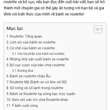
roulette và bố cục, nếu bạn đọc đến cuối bài viết, bạn sẽ trở
thành một chuyên gia có thể gây ấn tượng với bạn bè và gia
đình với kiến thức của mình về bánh xe roulette!
Mục lục
Roulette: Tổng quan
Lịch sử của bánh xe roulette
Cơ chế của bánh xe roulette
Các bộ phận của bánh xe roulette
Những nhà sản xuất bánh xe roulette
Bố cục cược của bàn chơi roulette
Đường đua
Bánh xe roulette châu Âu
Roulette Mỹ (Bánh xe có khe số 00)
Số nóng và số lạnh trong roulette
Bánh xe Roulette tại sòng bạc trực tuyến
Xem xét các trò chơi Roulette khác
Ý kiến cuối cùng