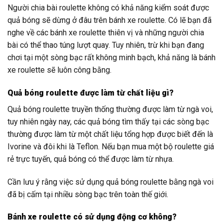
Người chia bài roulette không có khả năng kiểm soát được
quả bóng sẽ dừng ở đâu trên bánh xe roulette. Có lẽ bạn đã
nghe về các bánh xe roulette thiên vị và những người chia
bài có thể thao túng lượt quay. Tuy nhiên, trừ khi bạn đang
chơi tại một sòng bạc rất không minh bạch, khả năng là bánh
xe roulette sẽ luôn công bằng.
Quả bóng roulette được làm từ chất liệu gì?
Quả bóng roulette truyền thống thường được làm từ ngà voi,
tuy nhiên ngày nay, các quả bóng tìm thấy tại các sòng bạc
thường được làm từ một chất liệu tổng hợp được biết đến là
Ivorine và đôi khi là Teflon. Nếu bạn mua một bộ roulette giá
rẻ trực tuyến, quả bóng có thể được làm từ nhựa.
Cần lưu ý rằng việc sử dụng quả bóng roulette bằng ngà voi
đã bị cấm tại nhiều sòng bạc trên toàn thế giới.
Bánh xe roulette có sử dụng động cơ không?