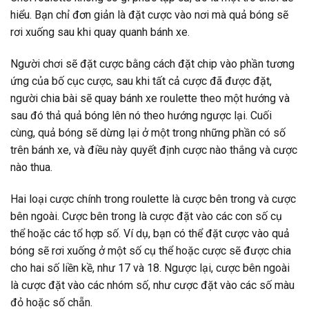
hiểu. Bạn chỉ đơn giản là đặt cược vào nơi mà quả bóng sẽ
rơi xuống sau khi quay quanh bánh xe.
Người chơi sẽ đặt cược bằng cách đặt chip vào phần tương
ứng của bố cục cược, sau khi tất cả cược đã được đặt,
người chia bài sẽ quay bánh xe roulette theo một hướng và
sau đó thả quả bóng lên nó theo hướng ngược lại. Cuối
cùng, quả bóng sẽ dừng lại ở một trong những phần có số
trên bánh xe, và điều này quyết định cược nào thắng và cược
nào thua.
Hai loại cược chính trong roulette là cược bên trong và cược
bên ngoài. Cược bên trong là cược đặt vào các con số cụ
thể hoặc các tổ hợp số. Ví dụ, bạn có thể đặt cược vào quả
bóng sẽ rơi xuống ở một số cụ thể hoặc cược sẽ được chia
cho hai số liền kề, như 17 và 18. Ngược lại, cược bên ngoài
là cược đặt vào các nhóm số, như cược đặt vào các số màu
đỏ hoặc số chẵn.