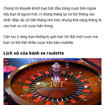
Chúng tôi khuyến khích bạn bắt đầu bằng cược bên ngoài
nếu bạn là người mới, vì chúng mang lại cơ hội thắng cao
nhất. Mặc dù số tiền thắng nhỏ hơn, nhưng khả năng thắng là
cao hơn so với cược bên trong.
Cần lưu ý rằng, bạn không bị giới hạn chỉ đặt một cược mà
bạn có thể đặt nhiều cược trên bàn roulette.
Lịch sử của bánh xe roulette