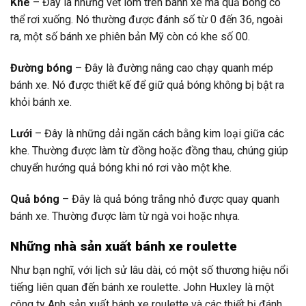
Khe
– Đây là những vết lõm trên bánh xe mà quả bóng có
thể rơi xuống. Nó thường được đánh số từ 0 đến 36, ngoài
ra, một số bánh xe phiên bản Mỹ còn có khe số 00.
Đường bóng
– Đây là đường nâng cao chạy quanh mép
bánh xe. Nó được thiết kế để giữ quả bóng không bị bật ra
khỏi bánh xe.
Lưới
– Đây là những dải ngăn cách bằng kim loại giữa các
khe. Thường được làm từ đồng hoặc đồng thau, chúng giúp
chuyển hướng quả bóng khi nó rơi vào một khe.
Quả bóng
– Đây là quả bóng trắng nhỏ được quay quanh
bánh xe. Thường được làm từ ngà voi hoặc nhựa.
Những nhà sản xuất bánh xe roulette
Như bạn nghĩ, với lịch sử lâu dài, có một số thương hiệu nổi
tiếng liên quan đến bánh xe roulette. John Huxley là một
công ty Anh sản xuất bánh xe roulette và các thiết bị đánh