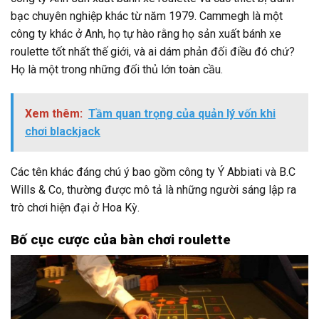
bạc chuyên nghiệp khác từ năm 1979. Cammegh là một
công ty khác ở Anh, họ tự hào rằng họ sản xuất bánh xe
roulette tốt nhất thế giới, và ai dám phản đối điều đó chứ?
Họ là một trong những đối thủ lớn toàn cầu.
Xem thêm:
Tầm quan trọng của quản lý vốn khi
chơi blackjack
Các tên khác đáng chú ý bao gồm công ty Ý Abbiati và B.C
Wills & Co, thường được mô tả là những người sáng lập ra
trò chơi hiện đại ở Hoa Kỳ.
Bố cục cược của bàn chơi roulette