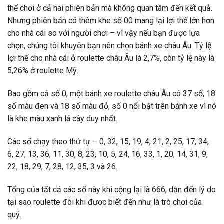
thể chơi ở cả hai phiên bản mà không quan tâm đến kết quả.
Nhưng phiên bản có thêm khe số 00 mang lại lợi thế lớn hơn
cho nhà cái so với người chơi – vì vậy nếu bạn được lựa
chọn, chúng tôi khuyên bạn nên chọn bánh xe châu Âu. Tỷ lệ
lợi thế cho nhà cái ở roulette châu Âu là 2,7%, còn tỷ lệ này là
5,26% ở roulette Mỹ.
Bao gồm cả số 0, một bánh xe roulette châu Âu có 37 số, 18
số màu đen và 18 số màu đỏ, số 0 nổi bật trên bánh xe vì nó
là khe màu xanh lá cây duy nhất.
Các số chạy theo thứ tự – 0, 32, 15, 19, 4, 21, 2, 25, 17, 34,
6, 27, 13, 36, 11, 30, 8, 23, 10, 5, 24, 16, 33, 1, 20, 14, 31, 9,
22, 18, 29, 7, 28, 12, 35, 3 và 26.
Tổng của tất cả các số này khi cộng lại là 666, dẫn đến lý do
tại sao roulette đôi khi được biết đến như là trò chơi của
quỷ.