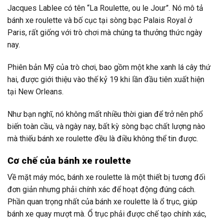
Jacques Lablee có tên “La Roulette, ou le Jour”. Nó mô tả
bánh xe roulette và bố cục tại sòng bạc Palais Royal ở
Paris, rất giống với trò chơi mà chúng ta thưởng thức ngày
nay.
Phiên bản Mỹ của trò chơi, bao gồm một khe xanh lá cây thứ
hai, được giới thiệu vào thế kỷ 19 khi lần đầu tiên xuất hiện
tại New Orleans.
Như bạn nghĩ, nó không mất nhiều thời gian để trở nên phổ
biến toàn cầu, và ngày nay, bất kỳ sòng bạc chất lượng nào
mà thiếu bánh xe roulette đều là điều không thể tin được.
Cơ chế của bánh xe roulette
Về mặt máy móc, bánh xe roulette là một thiết bị tương đối
đơn giản nhưng phải chính xác để hoạt động đúng cách.
Phần quan trọng nhất của bánh xe roulette là ổ trục, giúp
bánh xe quay mượt mà. Ổ trục phải được chế tạo chính xác,