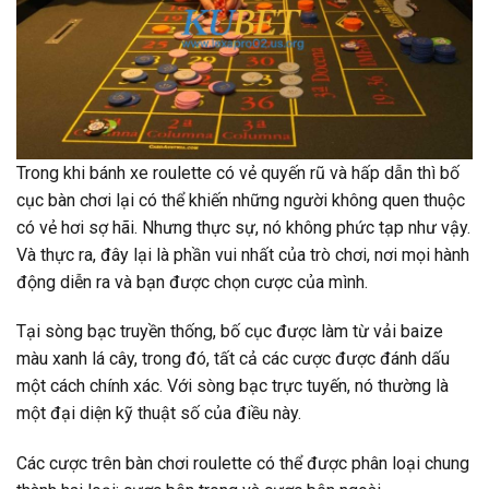
Trong khi bánh xe roulette có vẻ quyến rũ và hấp dẫn thì bố
cục bàn chơi lại có thể khiến những người không quen thuộc
có vẻ hơi sợ hãi. Nhưng thực sự, nó không phức tạp như vậy.
Và thực ra, đây lại là phần vui nhất của trò chơi, nơi mọi hành
động diễn ra và bạn được chọn cược của mình.
Tại sòng bạc truyền thống, bố cục được làm từ vải baize
màu xanh lá cây, trong đó, tất cả các cược được đánh dấu
một cách chính xác. Với sòng bạc trực tuyến, nó thường là
một đại diện kỹ thuật số của điều này.
Các cược trên bàn chơi roulette có thể được phân loại chung