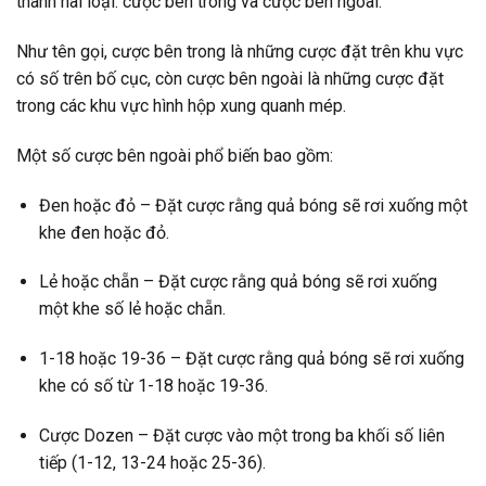
thành hai loại: cược bên trong và cược bên ngoài.
Như tên gọi, cược bên trong là những cược đặt trên khu vực
có số trên bố cục, còn cược bên ngoài là những cược đặt
trong các khu vực hình hộp xung quanh mép.
Một số cược bên ngoài phổ biến bao gồm:
Đen hoặc đỏ – Đặt cược rằng quả bóng sẽ rơi xuống một
khe đen hoặc đỏ.
Lẻ hoặc chẵn – Đặt cược rằng quả bóng sẽ rơi xuống
một khe số lẻ hoặc chẵn.
1-18 hoặc 19-36 – Đặt cược rằng quả bóng sẽ rơi xuống
khe có số từ 1-18 hoặc 19-36.
Cược Dozen – Đặt cược vào một trong ba khối số liên
tiếp (1-12, 13-24 hoặc 25-36).