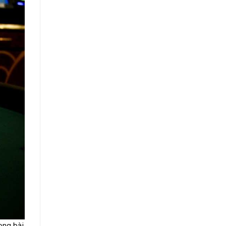
ong bài