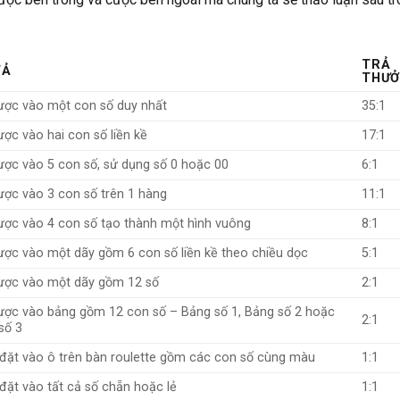
TRẢ
TẢ
THƯ
ược vào một con số duy nhất
35:1
ược vào hai con số liền kề
17:1
ược vào 5 con số, sử dụng số 0 hoặc 00
6:1
ược vào 3 con số trên 1 hàng
11:1
ược vào 4 con số tạo thành một hình vuông
8:1
ược vào một dãy gồm 6 con số liền kề theo chiều dọc
5:1
ược vào một dãy gồm 12 số
2:1
ược vào bảng gồm 12 con số – Bảng số 1, Bảng số 2 hoặc
2:1
số 3
đặt vào ô trên bàn roulette gồm các con số cùng màu
1:1
đặt vào tất cả số chẵn hoặc lẻ
1:1