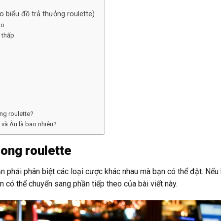
 biểu đồ trả thưởng roulette)
ao
 thấp
ong roulette?
ỹ và Âu là bao nhiêu?
rong roulette
cần phải phân biệt các loại cược khác nhau mà bạn có thể đặt. Nếu
n có thể chuyển sang phần tiếp theo của bài viết này.