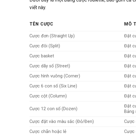
viết này.
TÊN CƯỢC
MÔ 
Cược đơn (Straight Up)
Đặt c
Cược đôi (Split)
Đặt c
Cược basket
Đặt c
Cược dãy số (Street)
Đặt c
Cược hình vuông (Corner)
Đặt c
Cược 6 con số (Six Line)
Đặt c
Cược cột (Column)
Đặt c
Đặt c
Cược 12 con số (Dozen)
Bảng 
Cược đặt vào màu sắc (Đỏ/Đen)
Cược 
Cược chẵn hoặc lẻ
Cược 