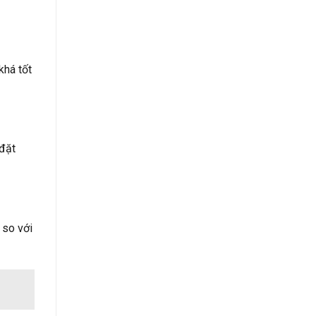
khá tốt
 đặt
 so với