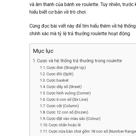
và âm thanh của bánh xe roulette. Tuy nhiên, trước
hiểu biết cơ bản về trò chơi.
Cùng đọc bài viết này để tìm hiểu thêm về hệ thống
chính xác mà tỷ lệ trả thưởng roulette hoạt động.
Mục lục
Cược và hệ thống trả thưởng trong roulette
Cược đơn (Straight Up)
Cược đôi (Split)
Cược basket
Cược dãy số (Street)
Cược hình vuông (Corner)
Cược 6 con số (Six Line)
Cược cột (Column)
Cược 12 con số (Dozen)
Cược đặt vào màu sắc (Colour)
Cược chẵn hoặc lẻ
Cược nửa bàn chơi gồm 18 con số (Number Range