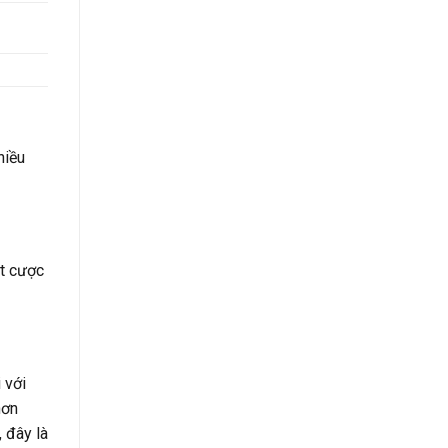
hiều
ột cược
 với
hơn
 đây là