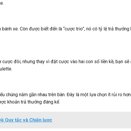
e.
 bánh xe. Còn được biết đến là “cược trio”, nó có tỷ lệ trả thưởng 
cược đôi, nhưng thay vì đặt cược vào hai con số liền kề, bạn sẽ
lette.
ếu chúng nằm gần nhau trên bàn. Đây là một lựa chọn ít rủi ro hơn
ược khoản trả thưởng đáng kể.
ề Quy tắc và Chiến lược