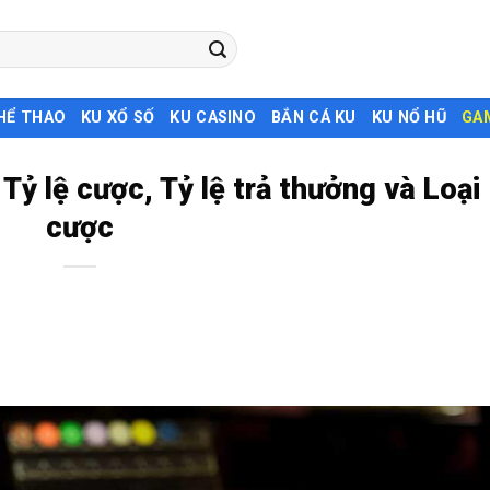
HỂ THAO
KU XỔ SỐ
KU CASINO
BẮN CÁ KU
KU NỔ HŨ
GAM
Tỷ lệ cược, Tỷ lệ trả thưởng và Loại
cược