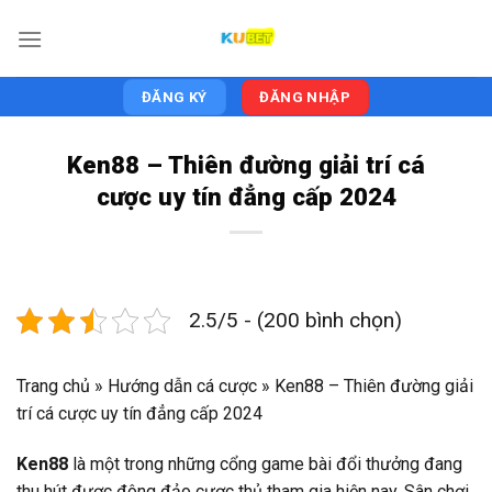
Skip
to
content
ĐĂNG KÝ
ĐĂNG NHẬP
Ken88 – Thiên đường giải trí cá
cược uy tín đẳng cấp 2024
2.5/5 - (200 bình chọn)
Trang chủ
»
Hướng dẫn cá cược
»
Ken88 – Thiên đường giải
trí cá cược uy tín đẳng cấp 2024
Ken88
là một trong những cổng game bài đổi thưởng đang
thu hút được đông đảo cược thủ tham gia hiện nay. Sân chơi