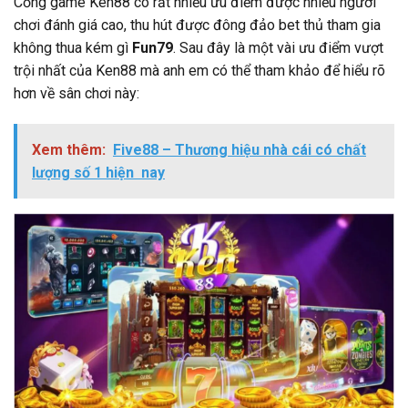
Cổng game Ken88 có rất nhiều ưu điểm được nhiều người
chơi đánh giá cao, thu hút được đông đảo bet thủ tham gia
không thua kém gì
Fun79
. Sau đây là một vài ưu điểm vượt
trội nhất của Ken88 mà anh em có thể tham khảo để hiểu rõ
hơn về sân chơi này:
Xem thêm:
Five88 – Thương hiệu nhà cái có chất
lượng số 1 hiện nay