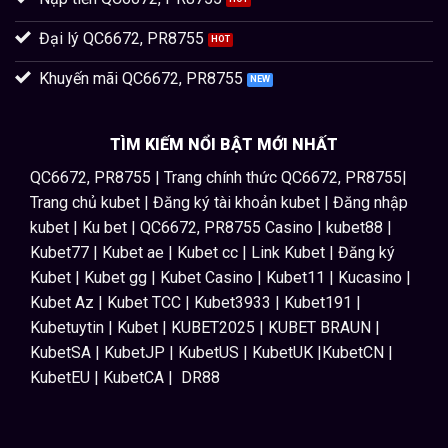
Đại lý QC6672, PR8755
Khuyến mãi QC6672, PR8755
TÌM KIẾM NỔI BẬT MỚI NHẤT
QC6672, PR8755 | Trang chính thức QC6672, PR8755|
Trang chủ kubet | Đăng ký tài khoản kubet | Đăng nhập
kubet | Ku bet | QC6672, PR8755 Casino | kubet88 |
Kubet77 | Kubet ae | Kubet cc | Link Kubet | Đăng ký
Kubet | Kubet gg | Kubet Casino | Kubet11 | Kucasino |
Kubet Az | Kubet TCC | Kubet3933 | Kubet191 |
Kubetuytin |
Kubet
| KUBET2025 | KUBET BRAUN |
KubetSA | KubetJP | KubetUS | KubetUK |KubetCN |
KubetEU | KubetCA | DR88