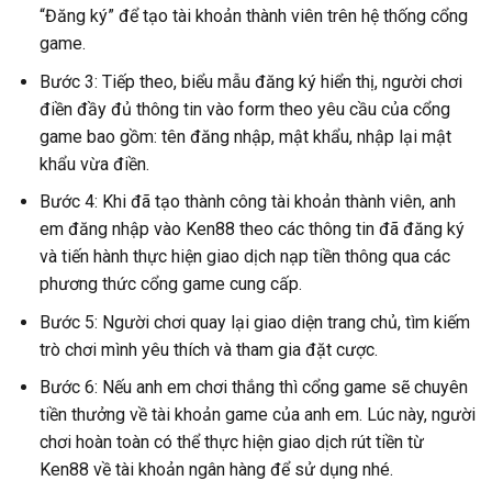
“Đăng ký” để tạo tài khoản thành viên trên hệ thống cổng
game.
Bước 3: Tiếp theo, biểu mẫu đăng ký hiển thị, người chơi
điền đầy đủ thông tin vào form theo yêu cầu của cổng
game bao gồm: tên đăng nhập, mật khẩu, nhập lại mật
khẩu vừa điền.
Bước 4: Khi đã tạo thành công tài khoản thành viên, anh
em đăng nhập vào Ken88 theo các thông tin đã đăng ký
và tiến hành thực hiện giao dịch nạp tiền thông qua các
phương thức cổng game cung cấp.
Bước 5: Người chơi quay lại giao diện trang chủ, tìm kiếm
trò chơi mình yêu thích và tham gia đặt cược.
Bước 6: Nếu anh em chơi thắng thì cổng game sẽ chuyên
tiền thưởng về tài khoản game của anh em. Lúc này, người
chơi hoàn toàn có thể thực hiện giao dịch rút tiền từ
Ken88 về tài khoản ngân hàng để sử dụng nhé.