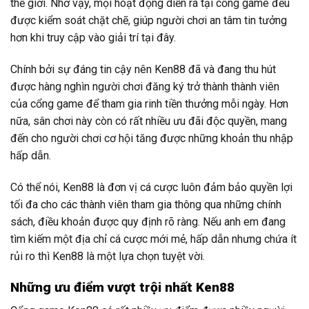
thế giới. Nhờ vậy, mọi hoạt động diễn ra tại cổng game đều
được kiểm soát chặt chẽ, giúp người chơi an tâm tin tưởng
hơn khi truy cập vào giải trí tại đây.
Chính bởi sự đáng tin cậy nên Ken88 đã và đang thu hút
được hàng nghìn người chơi đăng ký trở thành thành viên
của cổng game để tham gia rinh tiền thưởng mỗi ngày. Hơn
nữa, sân chơi này còn có rất nhiều ưu đãi độc quyền, mang
đến cho người chơi cơ hội tăng được những khoản thu nhập
hấp dẫn.
Có thể nói, Ken88 là đơn vị cá cược luôn đảm bảo quyền lợi
tối đa cho các thành viên tham gia thông qua những chính
sách, điều khoản được quy định rõ ràng. Nếu anh em đang
tìm kiếm một địa chỉ cá cược mới mẻ, hấp dẫn nhưng chứa ít
rủi ro thì Ken88 là một lựa chọn tuyệt vời.
Những ưu điểm vượt trội nhất Ken88