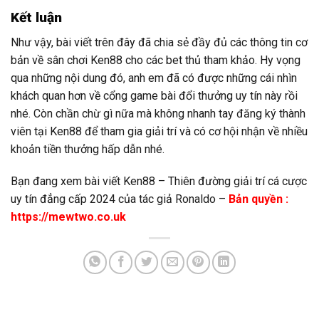
Kết luận
Như vậy, bài viết trên đây đã chia sẻ đầy đủ các thông tin cơ
bản về sân chơi Ken88 cho các bet thủ tham khảo. Hy vọng
qua những nội dung đó, anh em đã có được những cái nhìn
khách quan hơn về cổng game bài đổi thưởng uy tín này rồi
nhé. Còn chần chừ gì nữa mà không nhanh tay đăng ký thành
viên tại Ken88 để tham gia giải trí và có cơ hội nhận về nhiều
khoản tiền thưởng hấp dẫn nhé.
Bạn đang xem bài viết Ken88 – Thiên đường giải trí cá cược
uy tín đẳng cấp 2024 của tác giả Ronaldo –
Bản quyền :
https://mewtwo.co.uk