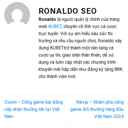
RONALDO SEO
Ronaldo
là người quản lý chính của trang
web
KUBET
, chuyên về lĩnh vực cá cược
trực tuyến. Với sự am hiểu sâu sắc thị
trường và nhu cầu người chơi, Ronaldo xây
dựng KUBETtrở thành một nền tảng cá
cược uy tín, giao diện thân thiện, dễ sử
dụng và luôn cập nhật các chương trình
khuyến mãi hấp dẫn như đăng ký tặng 88K
cho thành viên mới.
Zowin – Cổng game bài đẳng
Rikvip – Khám phá cổng
cấp nhận thưởng lớn tại Việt
game đổi thưởng hàng đầu
Nam
Việt Nam 2024