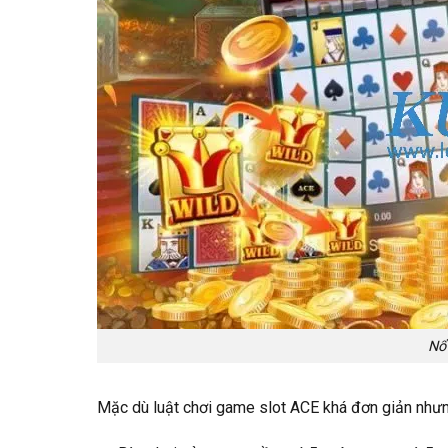
Nổ 
Mặc dù luật chơi game slot ACE khá đơn giản nhưng