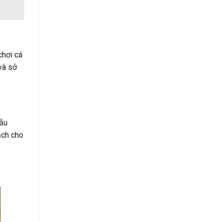
chơi cá
và sở
gẫu
ạch cho