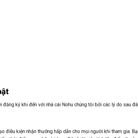
bật
 đăng ký khi đến với nhà cái Nohu chúng tôi bởi các lý do sau đâ
tạo điều kiện nhận thưởng hấp dẫn cho mọi người khi tham gia. Bạ