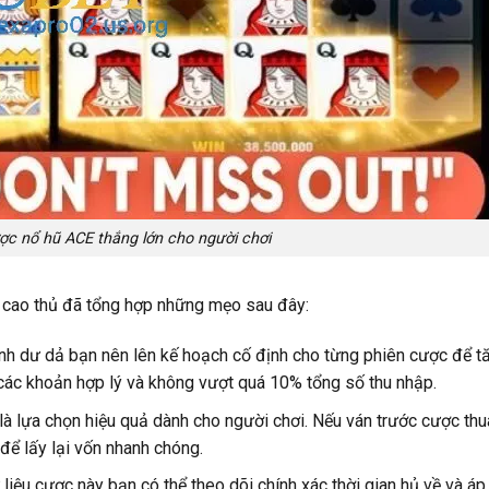
ợc nổ hũ ACE thắng lớn cho người chơi
c cao thủ đã tổng hợp những mẹo sau đây:
hính dư dả bạn nên lên kế hoạch cố định cho từng phiên cược để t
 các khoản hợp lý và không vượt quá 10% tổng số thu nhập.
à lựa chọn hiệu quả dành cho người chơi. Nếu ván trước cược thua
 để lấy lại vốn nhanh chóng.
iệu cược này bạn có thể theo dõi chính xác thời gian hủ về và á