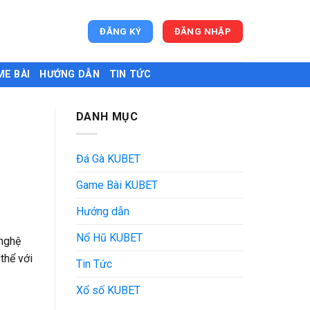
ĐĂNG KÝ
ĐĂNG NHẬP
E BÀI
HƯỚNG DẪN
TIN TỨC
DANH MỤC
Đá Gà KUBET
Game Bài KUBET
Hướng dẫn
Nổ Hũ KUBET
 nghệ
thể với
Tin Tức
Xổ số KUBET