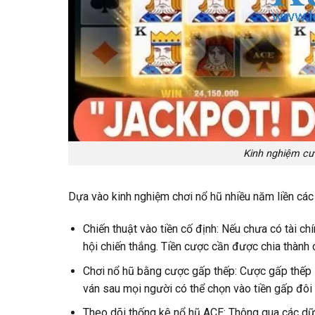
Kinh nghiệm cư
Dựa vào kinh nghiệm chơi nổ hũ nhiều năm liền cá
Chiến thuật vào tiền cố định: Nếu chưa có tài c
hội chiến thắng. Tiền cược cần được chia thành
Chơi nổ hũ bằng cược gấp thếp: Cược gấp thếp l
ván sau mọi người có thể chọn vào tiền gấp đôi
Theo dõi thống kê nổ hũ ACE: Thông qua các dữ l