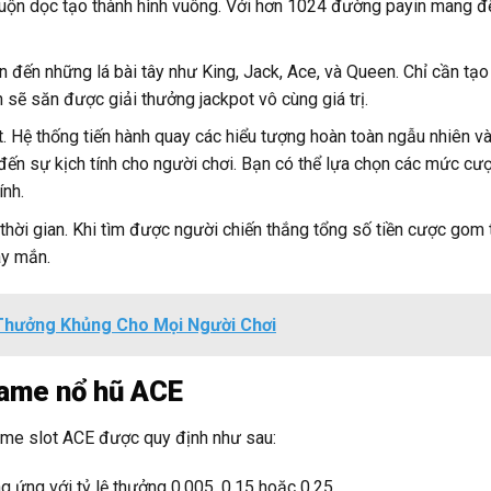
uộn dọc tạo thành hình vuông. Với hơn 1024 đường payin mang đ
 đến những lá bài tây như King, Jack, Ace, và Queen. Chỉ cần tạ
 sẽ săn được giải thưởng jackpot vô cùng giá trị.
t. Hệ thống tiến hành quay các hiểu tượng hoàn toàn ngẫu nhiên v
 đến sự kịch tính cho người chơi. Bạn có thể lựa chọn các mức cư
ính.
 thời gian. Khi tìm được người chiến thắng tổng số tiền cược gom 
ay mắn.
Thưởng Khủng Cho Mọi Người Chơi
game nổ hũ ACE
ame slot ACE được quy định như sau:
ng ứng với tỷ lệ thưởng 0.005, 0.15 hoặc 0.25.