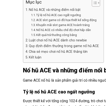
Mục lục
Nổ hũ ACE và những điểm nổi bật
Tỷ lệ nổ hũ ACE cao ngất ngưởng
ACE slot game có đồ họa thiết kế sống động
Khuyến mãi slot game ACE hoành tráng
Nổ hũ ACE có nhiều chế độ chơi hấp dẫn
Kết quả trả thưởng công bằng
Luật chơi nổ hũ ACE dành cho newbie
Quy định điểm thưởng trong game nổ hũ ACE
Chia sẻ mẹo chơi nổ hũ ACE thắng lớn
Kết luận
Nổ hũ ACE và những điểm nổi 
Game ACE nổ hũ là sản phẩm giải trí có nhiều người
Tỷ lệ nổ hũ ACE cao ngất ngưởng
Được thiết kế với tổng cộng 1024 đường, trò chơi 