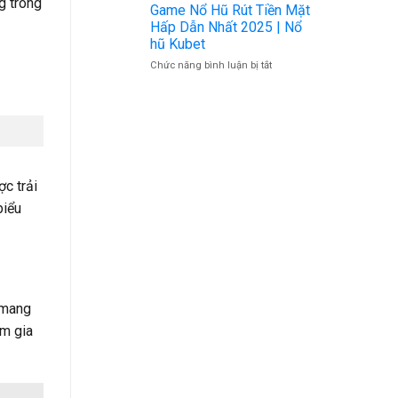
g trong
Club
Game Nổ Hũ Rút Tiền Mặt
–
Hấp Dẫn Nhất 2025 | Nổ
Cổng
hũ Kubet
Game
ở
Chức năng bình luận bị tắt
Nổ
Game
Hũ
Nổ
Đổi
Hũ
Thưởng
Rút
Uy
Tiền
Tín
Mặt
Số
Hấp
1
c trải
Dẫn
Tại
Nhất
Việt
biểu
2025
Nam
|
Nổ
hũ
Kubet
 mang
am gia