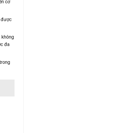
ến cơ
o được
à không
ợc đa
trong