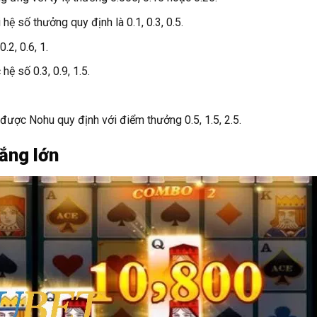
 hệ số thưởng quy định là 0.1, 0.3, 0.5.
.2, 0.6, 1.
ệ số 0.3, 0.9, 1.5.
được Nohu quy định với điểm thưởng 0.5, 1.5, 2.5.
ắng lớn