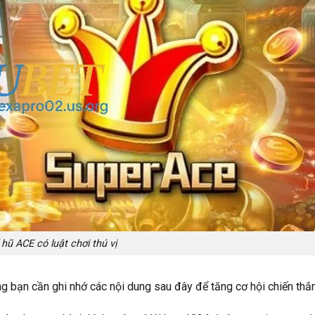
hũ ACE có luật chơi thú vị
 bạn cần ghi nhớ các nội dung sau đây để tăng cơ hội chiến thắ