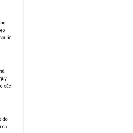
ian
mẹo
 chuẩn
 mà
 quy
ào các
ỗ do
i cơ