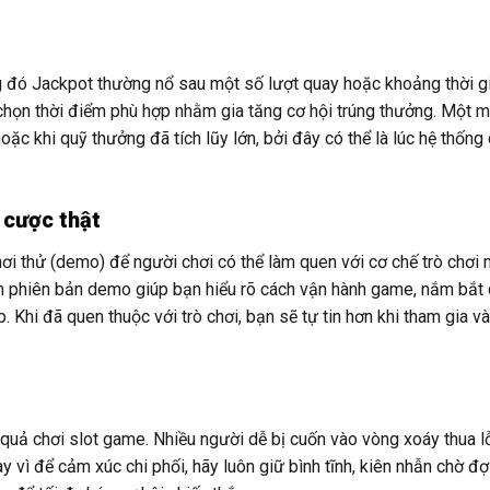
g đó Jackpot thường nổ sau một số lượt quay hoặc khoảng thời g
 chọn thời điểm phù hợp nhằm gia tăng cơ hội trúng thưởng. Một 
hoặc khi quỹ thưởng đã tích lũy lớn, bởi đây có thể là lúc hệ thống
 cược thật
ơi thử (demo) để người chơi có thể làm quen với cơ chế trò chơi
ệm phiên bản demo giúp bạn hiểu rõ cách vận hành game, nắm bắt
. Khi đã quen thuộc với trò chơi, bạn sẽ tự tin hơn khi tham gia v
 quả chơi slot game. Nhiều người dễ bị cuốn vào vòng xoáy thua l
 vì để cảm xúc chi phối, hãy luôn giữ bình tĩnh, kiên nhẫn chờ đợ