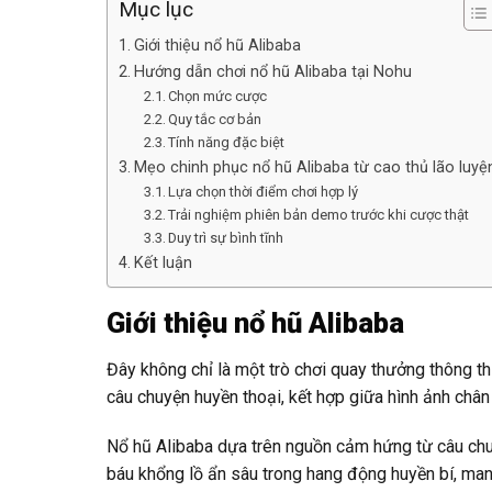
Mục lục
Giới thiệu nổ hũ Alibaba
Hướng dẫn chơi nổ hũ Alibaba tại Nohu
Chọn mức cược
Quy tắc cơ bản
Tính năng đặc biệt
Mẹo chinh phục nổ hũ Alibaba từ cao thủ lão luyệ
Lựa chọn thời điểm chơi hợp lý
Trải nghiệm phiên bản demo trước khi cược thật
Duy trì sự bình tĩnh
Kết luận
Giới thiệu nổ hũ Alibaba
Đây không chỉ là một trò chơi quay thưởng thông t
câu chuyện huyền thoại, kết hợp giữa hình ảnh châ
Nổ hũ Alibaba dựa trên nguồn cảm hứng từ câu chuy
báu khổng lồ ẩn sâu trong hang động huyền bí, mang