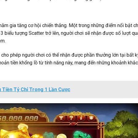
ằm gia tăng cơ hội chiến thắng. Một trong những điểm nổi bật ch
3 biểu tượng Scatter trở lên, người chơi sẽ nhận được số lượt qu
êm.
t, cho phép người chơi có thể nhận được phần thưởng lớn tại bất 
hoản tiền khổng lồ từ tính năng này, mang đến những khoảnh khắc
g Tiền Tỷ Chỉ Trong 1 Lần Cược