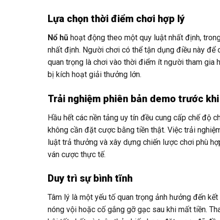
Lựa chọn thời điểm chơi hợp lý
Nổ hũ
hoạt động theo một quy luật nhất định, tron
nhất định. Người chơi có thể tận dụng điều này để
quan trọng là chơi vào thời điểm ít người tham gia 
bị kích hoạt giải thưởng lớn.
Trải nghiệm phiên bản demo trước khi
Hầu hết các nền tảng uy tín đều cung cấp chế độ ch
không cần đặt cược bằng tiền thật. Việc trải nghi
luật trả thưởng và xây dựng chiến lược chơi phù hợp
ván cược thực tế.
Duy trì sự bình tĩnh
Tâm lý là một yếu tố quan trọng ảnh hưởng đến kết
nóng vội hoặc cố gắng gỡ gạc sau khi mất tiền. Thay