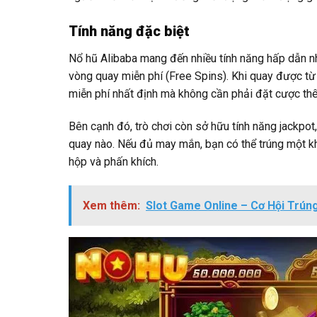
Tính năng đặc biệt
Nổ hũ Alibaba mang đến nhiều tính năng hấp dẫn nh
vòng quay miễn phí (Free Spins). Khi quay được từ 
miễn phí nhất định mà không cần phải đặt cược th
Bên cạnh đó, trò chơi còn sở hữu tính năng jackpo
quay nào. Nếu đủ may mắn, bạn có thể trúng một k
hộp và phấn khích.
Xem thêm:
Slot Game Online – Cơ Hội Trún