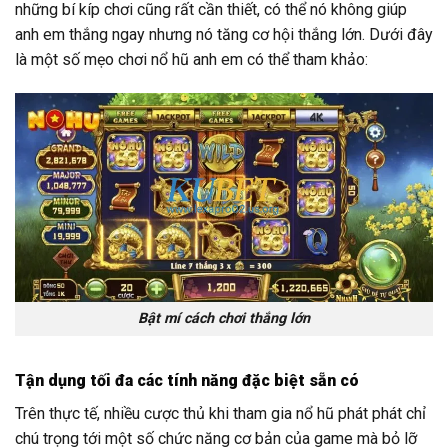
những bí kíp chơi cũng rất cần thiết, có thể nó không giúp
anh em thắng ngay nhưng nó tăng cơ hội thắng lớn. Dưới đây
là một số mẹo chơi nổ hũ anh em có thể tham khảo:
Bật mí cách chơi thắng lớn
Tận dụng tối đa các tính năng đặc biệt sẵn có
Trên thực tế, nhiều cược thủ khi tham gia nổ hũ phát phát chỉ
chú trọng tới một số chức năng cơ bản của game mà bỏ lỡ