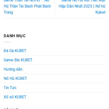
Game Thần Tài NOHU – Nổ
Game Nổ Hũ Rút Tiền Mặt
Hũ Thần Tài Bách Phát Bách
Hấp Dẫn Nhất 2025 | Nổ hũ
Trúng
Kubet
DANH MỤC
Đá Gà KUBET
Game Bài KUBET
Hướng dẫn
Nổ Hũ KUBET
Tin Tức
Xổ số KUBET