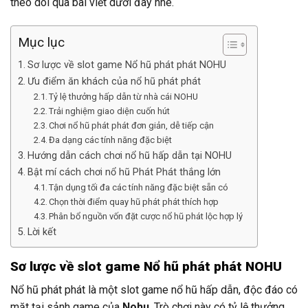
theo dõi qua bài viết dưới đây nhé.
Mục lục
Sơ lược về slot game Nổ hũ phát phát NOHU
Ưu điểm ăn khách của nổ hũ phát phát
Tỷ lệ thưởng hấp dẫn từ nhà cái NOHU
Trải nghiệm giao diện cuốn hút
Chơi nổ hũ phát phát đơn giản, dễ tiếp cận
Đa dạng các tính năng đặc biệt
Hướng dẫn cách chơi nổ hũ hấp dẫn tại NOHU
Bật mí cách chơi nổ hũ Phát Phát thắng lớn
Tận dụng tối đa các tính năng đặc biệt sẵn có
Chọn thời điểm quay hũ phát phát thích hợp
Phân bổ nguồn vốn đặt cược nổ hũ phát lộc hợp lý
Lời kết
Sơ lược về slot game Nổ hũ phát phát NOHU
Nổ hũ phát phát là một slot game nổ hũ hấp dẫn, độc đáo có
mặt tại sảnh game của
Nohu
. Trò chơi này có tỷ lệ thưởng