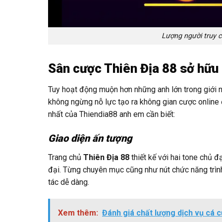
Lượng người truy c
Sân cược Thiên Địa 88 sở hữu
Tuy hoạt động muộn hơn những anh lớn trong giới 
không ngừng nỗ lực tạo ra không gian cược online đ
nhất của Thiendia88 anh em cần biết:
Giao diện ấn tượng
Trang chủ
Thiên Địa 88
thiết kế với hai tone chủ đ
đại. Từng chuyên mục cũng như nút chức năng trình
tác dễ dàng.
Xem thêm:
Đánh giá chất lượng dịch vụ cá c