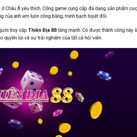
hủ ở Châu Á yêu thích. Cổng game cung cấp đa dạng sản phẩm cượ
ởng của anh em luôn công bằng, minh bạch tuyệt đối.
người truy cập
Thiên Địa 88
tăng mạnh. Có được thành công này l
o quyền lợi và sự trải nghiệm của tất cả hội viên.