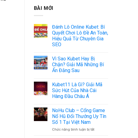
BÀI MỚI
Đánh Lô Online Kubet: Bí
Quyết Chơi Lô Đề An Toàn,
Hiệu Quả Từ Chuyên Gia
SEO
Vì Sao Kubet Hay Bị
Chặn? Giải Mã Những Bí
Ẩn Đằng Sau
Kubet11 Là Gì? Giải Mã
Sức Hút Của Nhà Cái
Hàng Đầu Châu Á
NoHu Club – Cổng Game
Nổ Hũ Đổi Thưởng Uy Tín
Số 1 Tại Việt Nam
ở
Chức năng bình luận bị tắt
NoHu