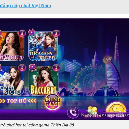
đẳng cấp nhất Việt Nam
rò chơi hot tại cổng game Thiên Địa 88