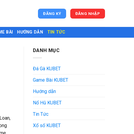
ĐĂNG KÝ
ĐĂNG NHẬP
E BÀI
HƯỚNG DẪN
TIN TỨC
DANH MỤC
Đá Gà KUBET
Game Bài KUBET
Hướng dẫn
Nổ Hũ KUBET
Tin Tức
Loan,
Xổ số KUBET
hong
ame