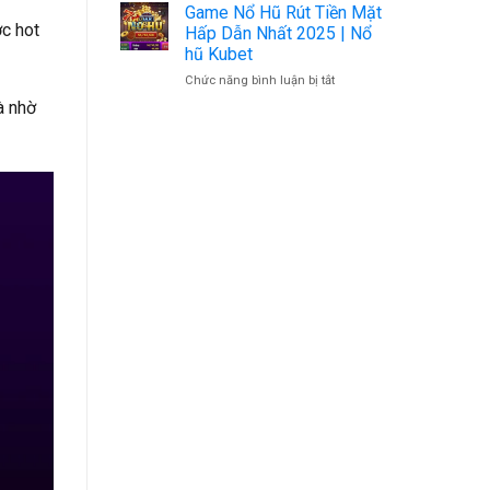
Club
Game Nổ Hũ Rút Tiền Mặt
–
c hot
Hấp Dẫn Nhất 2025 | Nổ
Cổng
hũ Kubet
Game
ở
Chức năng bình luận bị tắt
Nổ
Game
Hũ
à nhờ
Nổ
Đổi
Hũ
Thưởng
Rút
Uy
Tiền
Tín
Mặt
Số
Hấp
1
Dẫn
Tại
Nhất
Việt
2025
Nam
|
Nổ
hũ
Kubet