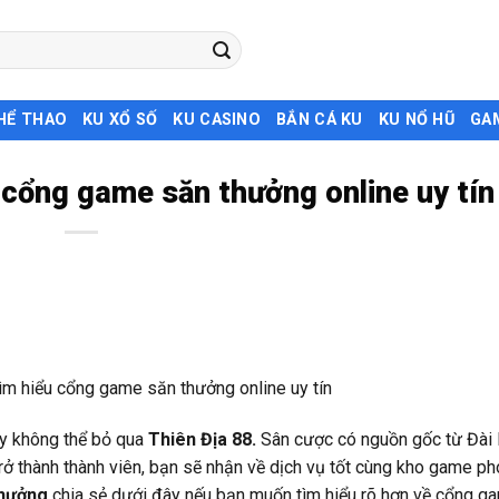
HỂ THAO
KU XỔ SỐ
KU CASINO
BẮN CÁ KU
KU NỔ HŨ
GAM
 cổng game săn thưởng online uy tín
ìm hiểu cổng game săn thưởng online uy tín
ay không thể bỏ qua
Thiên Địa 88.
Sân cược có nguồn gốc từ Đài 
trở thành thành viên, bạn sẽ nhận về dịch vụ tốt cùng kho game p
thưởng
chia sẻ dưới đây nếu bạn muốn tìm hiểu rõ hơn về cổng g