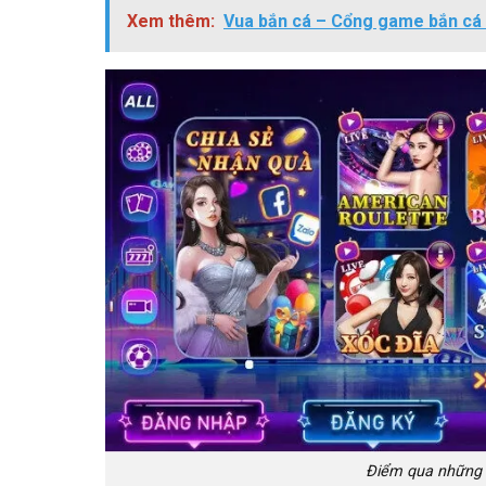
Xem thêm:
Vua bắn cá – Cổng game bắn cá 
Điểm qua những t