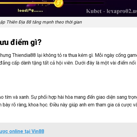
ập Thiên Địa 88 tăng mạnh theo thời gian
 ưu điểm gì?
nhưng Thiendia88 lại không tỏ ra thua kém gì. Mỗi ngày cổng gam
ẳng cấp dành tặng tất cả hội viên. Dưới đây là một vài điểm nổi 
ạo tím và xanh. Sự phối hợp hài hòa mang đến giao diện sang trọn
 bày rõ ràng, khoa học. Điều này giúp anh em tham gia cá cược v
ược online tại Vin88