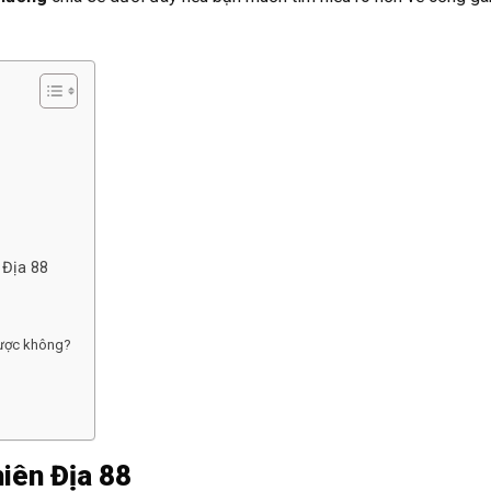
 Địa 88
cược không?
iên Địa 88