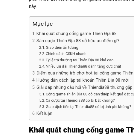
này.
Mục lục
Khái quát chung cổng game Thiên Địa 88
Sân cược Thiên Địa 88 sở hữu ưu điểm gì?
Giao diện ấn tượng
Chính sách CSKH nhanh
Tỷ lệ trả thưởng tại Thiên Địa 88 khá cao
Nhiều ưu đãi Thiendia88 dành tặng cực chất
Điểm qua những trò chơi hot tại cổng game Thiên
Hướng dẫn cách lập tài khoản Thiên Địa 88 mới
Giải đáp những câu hỏi về Thiendia88 thường gặp
Cổng game Thiên Địa 88 có can thiệp kết quả đặt 
Cá cược tại Thiendia88 có bị bắt không?
Giao dịch tiền tại Thiendia88 có bị tính phí không?
Kết luận
Khái quát chung cổng game Th