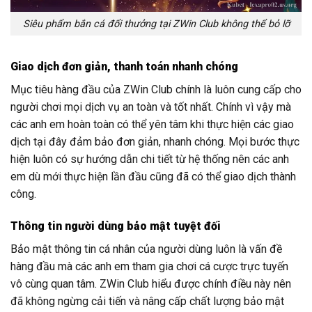
Siêu phẩm bắn cá đổi thưởng tại ZWin Club không thể bỏ lỡ
Giao dịch đơn giản, thanh toán nhanh chóng
Mục tiêu hàng đầu của ZWin Club chính là luôn cung cấp cho
người chơi mọi dịch vụ an toàn và tốt nhất. Chính vì vậy mà
các anh em hoàn toàn có thể yên tâm khi thực hiện các giao
dịch tại đây đảm bảo đơn giản, nhanh chóng. Mọi bước thực
hiện luôn có sự hướng dẫn chi tiết từ hệ thống nên các anh
em dù mới thực hiện lần đầu cũng đã có thể giao dịch thành
công.
Thông tin người dùng bảo mật tuyệt đối
Bảo mật thông tin cá nhân của người dùng luôn là vấn đề
hàng đầu mà các anh em tham gia chơi cá cược trực tuyến
vô cùng quan tâm. ZWin Club hiểu được chính điều này nên
đã không ngừng cải tiến và nâng cấp chất lượng bảo mật