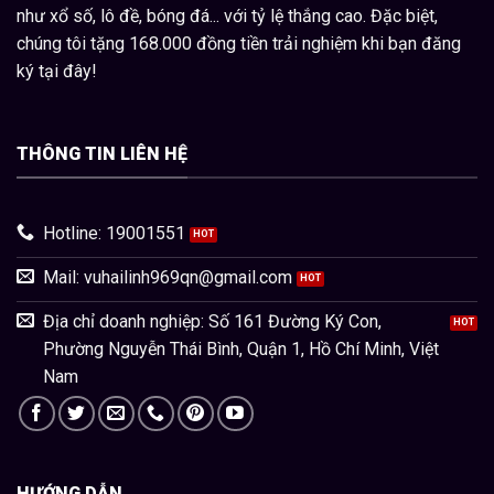
như xổ số, lô đề, bóng đá... với tỷ lệ thắng cao. Đặc biệt,
chúng tôi tặng 168.000 đồng tiền trải nghiệm khi bạn đăng
ký tại đây!
THÔNG TIN LIÊN HỆ
Hotline: 19001551
Mail:
vuhailinh969qn@gmail.com
Địa chỉ doanh nghiệp: Số 161 Đường Ký Con,
Phường Nguyễn Thái Bình, Quận 1, Hồ Chí Minh, Việt
Nam
HƯỚNG DẪN