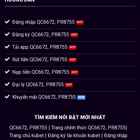
Đăng nhập QC6672, PR8755
Đăng ký QC6672, PR8755
Tải app QC6672, PR8755
Rút tiền QC6672, PR8755
Nạp tiền QC6672, PR8755
Đại lý QC6672, PR8755
Khuyến mãi QC6672, PR8755
TÌM KIẾM NỔI BẬT MỚI NHẤT
QC6672, PR8755 | Trang chính thức QC6672, PR8755|
Trang chủ kubet | Đăng ký tài khoản kubet | Đăng nhập