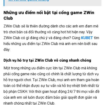
Những ưu điểm nổi bật tại cổng game ZWin
Club
ZWin Club sẽ là thiên đường dành cho các anh em đam mê
trò chơi bắn cá đổi thưởng vô cùng hot hit hiện nay. Vậy
ZWin Club có gì đáng chú ý và đáng chơi? Cùng
KUBET
tìm
hiểu những ưu điểm tại ZWin Club mà anh em nên biết sau
đây:
Dịch vụ hỗ trợ tại ZWin Club vô cùng nhanh chóng
Một trong những ưu điểm cực lớn tại ZWin Club mà không
phải cổng game nào cũng có chính là chất lượng từ dịch vụ
hỗ trợ người chơi. Tại ZWin Club, mọi anh em tham gia hoàn
toàn có thể nhận được sự tư vấn và hỗ trợ nhiệt tình nhất từ
bộ phận CSKH. Với thời gian hoạt động 24/7 thì mọi vấn đề
của anh em sẽ luôn được đảm bảo giải quyết đơn giản và
nhanh chóng nhất tại ZWin Club.