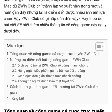
Mặc dù ZWin Club chỉ thành lập và xuất hiện trong một vài
năm gần đây nhưng lại là điểm đến được nhiều anh em lựa
chọn. Vậy ZWin Club có gì hấp dẫn đến vậy? Hãy theo dõi
bài viết để biết thêm nhiều thông tin về cổng game này ngay
dưới đây.
Mục lục
Tổng quan về cổng game cá cược trực tuyến ZWin Club
Những ưu điểm nổi bật tại cổng game ZWin Club
Dịch vụ hỗ trợ tại ZWin Club vô cùng nhanh chóng
Hàng ngàn siêu phẩm game bắn cá đổi thưởng
Giao dịch đơn giản, thanh toán nhanh chóng
Thông tin người dùng bảo mật tuyệt đối
Cách tham gia chơi game đổi thưởng tại ZWin Club đơn
giản
Tổng kết
Tổng quan về cổng game cá cược trực tuyến