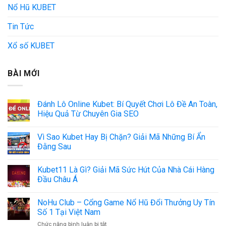
Nổ Hũ KUBET
Tin Tức
Xổ số KUBET
BÀI MỚI
Đánh Lô Online Kubet: Bí Quyết Chơi Lô Đề An Toàn,
Hiệu Quả Từ Chuyên Gia SEO
Vì Sao Kubet Hay Bị Chặn? Giải Mã Những Bí Ẩn
Đằng Sau
Kubet11 Là Gì? Giải Mã Sức Hút Của Nhà Cái Hàng
Đầu Châu Á
NoHu Club – Cổng Game Nổ Hũ Đổi Thưởng Uy Tín
Số 1 Tại Việt Nam
ở
Chức năng bình luận bị tắt