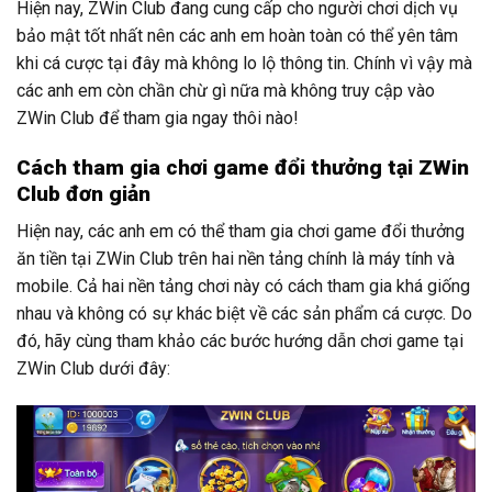
Hiện nay, ZWin Club đang cung cấp cho người chơi dịch vụ
bảo mật tốt nhất nên các anh em hoàn toàn có thể yên tâm
khi cá cược tại đây mà không lo lộ thông tin. Chính vì vậy mà
các anh em còn chần chừ gì nữa mà không truy cập vào
ZWin Club để tham gia ngay thôi nào!
Cách tham gia chơi game đổi thưởng tại ZWin
Club đơn giản
Hiện nay, các anh em có thể tham gia chơi game đổi thưởng
ăn tiền tại ZWin Club trên hai nền tảng chính là máy tính và
mobile. Cả hai nền tảng chơi này có cách tham gia khá giống
nhau và không có sự khác biệt về các sản phẩm cá cược. Do
đó, hãy cùng tham khảo các bước hướng dẫn chơi game tại
ZWin Club dưới đây: