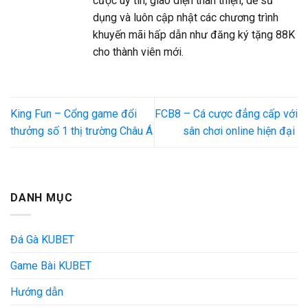
cược uy tín, giao diện thân thiện, dễ sử
dụng và luôn cập nhật các chương trình
khuyến mãi hấp dẫn như đăng ký tặng 88K
cho thành viên mới.
King Fun – Cổng game đổi
FCB8 – Cá cược đẳng cấp với
thưởng số 1 thị trường Châu Á
sân chơi online hiện đại
DANH MỤC
Đá Gà KUBET
Game Bài KUBET
Hướng dẫn