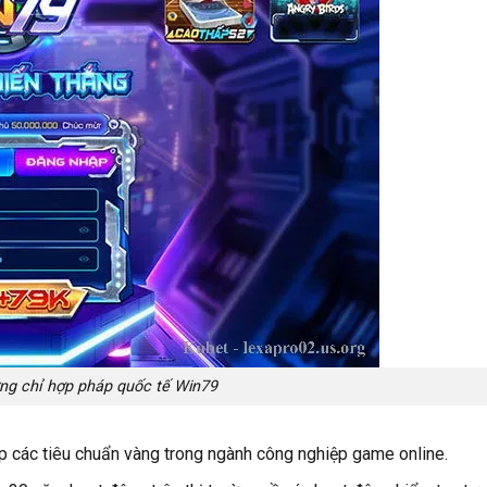
ng chỉ hợp pháp quốc tế Win79
 các tiêu chuẩn vàng trong ngành công nghiệp game online.