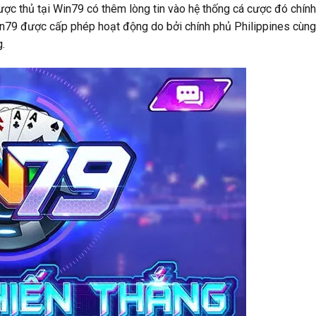
ược thủ tại Win79 có thêm lòng tin vào hệ thống cá cược đó chính
n79 được cấp phép hoạt động do bởi chính phủ Philippines cùng
.