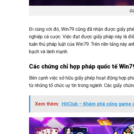
Gi
Đi cùng với đó, Win79 cũng đã nhận được giấy phép
nghiệp cá cược. Việc đạt được giấy pháp này là đ
tuân thủ pháp luật của Win79. Trên nền tảng này a
bạch và lành mạnh.
Các chứng chỉ hợp pháp quốc tế Win7
Bên cạnh việc sở hữu giấy phép hoạt động hợp phá
từ những tổ chức uy tín trong ngành. Các giấy chứn
Xem thêm:
HitClub – Khám phá cổng game đ