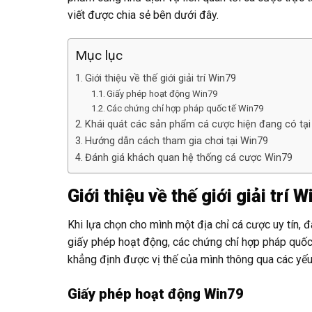
viết được chia sẻ bên dưới đây.
Mục lục
Giới thiệu về thế giới giải trí Win79
Giấy phép hoạt động Win79
Các chứng chỉ hợp pháp quốc tế Win79
Khái quát các sản phẩm cá cược hiện đang có tạ
Hướng dẫn cách tham gia chơi tại Win79
Đánh giá khách quan hệ thống cá cược Win79
Giới thiệu về thế giới giải trí 
Khi lựa chọn cho mình một địa chỉ cá cược uy tín, 
giấy phép hoạt động, các chứng chỉ hợp pháp quốc 
khẳng định được vị thế của mình thông qua các yếu 
Giấy phép hoạt động Win79