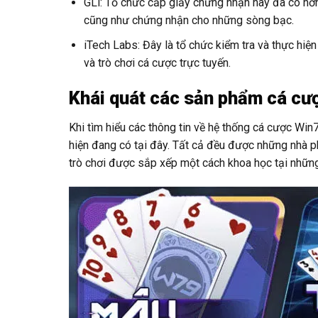
GLi: Tổ chức cấp giấy chứng nhận này đã có hơn
cũng như chứng nhận cho những sòng bạc.
iTech Labs: Đây là tổ chức kiểm tra và thực hiệ
và trò chơi cá cược trực tuyến.
Khái quát các sản phẩm cá cư
Khi tìm hiểu các thông tin về hệ thống cá cược W
hiện đang có tại đây. Tất cả đều được những nhà p
trò chơi được sắp xếp một cách khoa học tại những 