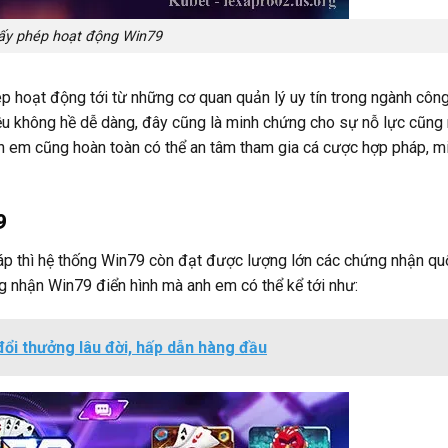
ấy phép hoạt động Win79
 hoạt động tới từ những cơ quan quản lý uy tín trong ngành côn
iều không hề dễ dàng, đây cũng là minh chứng cho sự nỗ lực cũng
nh em cũng hoàn toàn có thể an tâm tham gia cá cược hợp pháp, m
9
p thì hệ thống Win79 còn đạt được lượng lớn các chứng nhận qu
g nhận Win79 điển hình mà anh em có thể kể tới như:
ổi thưởng lâu đời, hấp dẫn hàng đầu