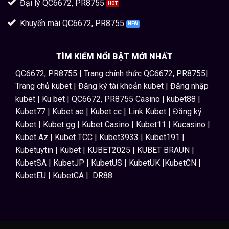
Đại lý QC6672, PR8755
Khuyến mãi QC6672, PR8755
TÌM KIẾM NỔI BẬT MỚI NHẤT
QC6672, PR8755 | Trang chính thức QC6672, PR8755|
Trang chủ kubet | Đăng ký tài khoản kubet | Đăng nhập
kubet | Ku bet | QC6672, PR8755 Casino | kubet88 |
Kubet77 | Kubet ae | Kubet cc | Link Kubet | Đăng ký
Kubet | Kubet gg | Kubet Casino | Kubet11 | Kucasino |
Kubet Az | Kubet TCC | Kubet3933 | Kubet191 |
Kubetuytin |
Kubet
| KUBET2025 | KUBET BRAUN |
KubetSA | KubetJP | KubetUS | KubetUK |KubetCN |
KubetEU | KubetCA | DR88